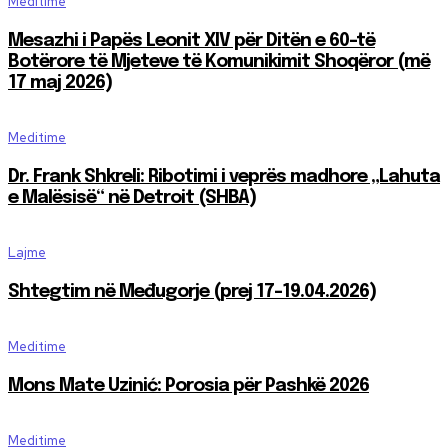
Meditime
Mesazhi i Papës Leonit XIV për Ditën e 60-të
Botërore të Mjeteve të Komunikimit Shoqëror (më
17 maj 2026)
Meditime
Dr. Frank Shkreli: Ribotimi i veprës madhore „Lahuta
e Malësisë“ në Detroit (SHBA)
Lajme
Shtegtim në Međugorje (prej 17-19.04.2026)
Meditime
Mons Mate Uzinić: Porosia për Pashkë 2026
Meditime