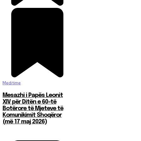
Meditime
Mesazhi i Papës Leonit
XIV për Ditën e 60-të
Botërore të Mjeteve të
Komunikimit Shoqëror
(më 17 maj 2026)