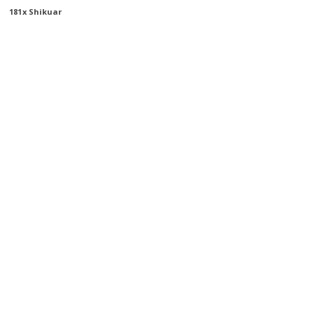
181
X Shikuar