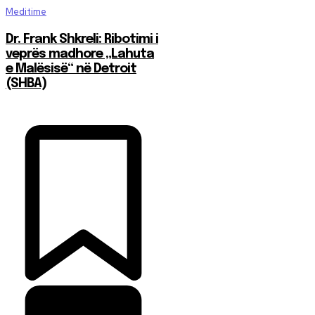
Meditime
Dr. Frank Shkreli: Ribotimi i
veprës madhore „Lahuta
e Malësisë“ në Detroit
(SHBA)