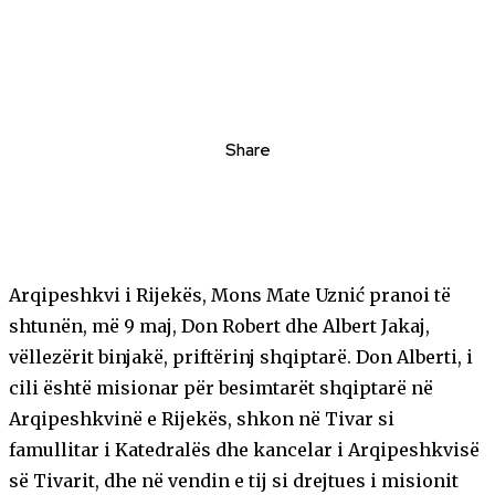
Share
Arqipeshkvi i Rijekës, Mons Mate Uznić pranoi të
shtunën, më 9 maj, Don Robert dhe Albert Jakaj,
vëllezërit binjakë, priftërinj shqiptarë. Don Alberti, i
cili është misionar për besimtarët shqiptarë në
Arqipeshkvinë e Rijekës, shkon në Tivar si
famullitar i Katedralës dhe kancelar i Arqipeshkvisë
së Tivarit, dhe në vendin e tij si drejtues i misionit