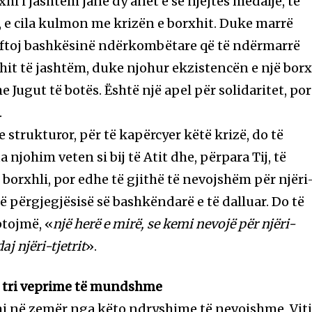
hi i jashtëm janë dy anët e së njëjtës medalje, të
i, e cila kulmon me krizën e borxhit. Duke marrë
r, ftoj bashkësinë ndërkombëtare që të ndërmarrë
xhit të jashtëm, duke njohur ekzistencën e një bor
e Jugut të botës. Është një apel për solidaritet, por
.
 strukturor, për të kapërcyer këtë krizë, do të
njohim veten si bij të Atit dhe, përpara Tij, të
ë borxhli, por edhe të gjithë të nevojshëm për njëri
 të përgjegjësisë së bashkëndarë e të dalluar. Do të
ptojmë, «
një herë e mirë, se kemi nevojë për njëri-
aj njëri-tjetrit
».
e: tri veprime të mundshme
mi në zemër nga këto ndryshime të nevojshme, Viti