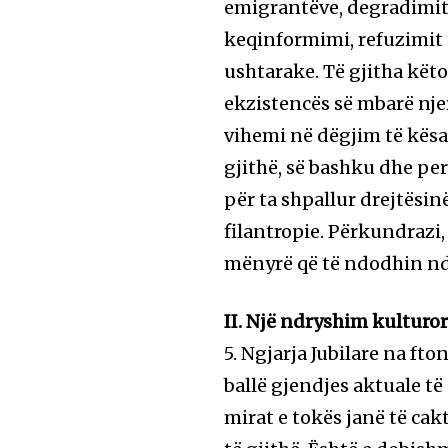
emigrantëve, degradimit 
keqinformimi, refuzimit 
ushtarake. Të gjitha kët
ekzistencës së mbarë njer
vihemi në dëgjim të kësaj
gjithë, së bashku dhe per
për ta shpallur drejtësin
filantropie. Përkundrazi
mënyrë që të ndodhin n
II. Një ndryshim kulturor
5. Ngjarja Jubilare na f
ballë gjendjes aktuale të
mirat e tokës janë të cakt