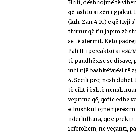
Hirit, dëshirojmë të vih
që, ashtu si zëri i gjakut
(krh. Zan 4,10) e që Hyji
thirrur që t’u japim zë s
së të afërmit. Këto padr
Pali II i përcaktoi si
«stru
të paudhësisë së disave,
mbi një bashkëfajësi të z
4. Secili prej nesh duhet
të cilit i është nënshtru
veprime që, qoftë edhe v
e frushkullojnë njerëzimi
ndërlidhura, që e prekin 
referohem, në veçanti, pab