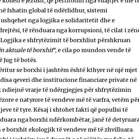
ë kohën e Jezusit, që përfitonin nga vuajtjet e më t
 në fshatin global të ndërlidhur, sistemi
shqehet nga logjika e solidaritetit dhe e
rejtësi, të rënduara nga korrupsioni, të cilat i zën
. Logjika e shfrytëzimit të borxhliut përshkruan
ën aktuale të borxhit
”, e cila po mundon vende të
 Jug të botës.
ritur se borxhi i jashtëm është kthyer në një mjet
, disa qeveri dhe institucione financiare private në
 ndiejnë vrarje të ndërgjegjes për shfrytëzimin
ëzore e natyrore të vendeve më të varfra, vetëm pë
eve të tyre. Kësaj i shtohet fakti që popullsi të
duara nga borxhi ndërkombëtar, janë të detyruar
 e borxhit ekologjik të vendeve më të zhvilluara.