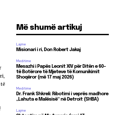
Më shumë artikuj
Lajme
Misionari i ri, Don Robert Jakaj
Meditime
Mesazhi i Papës Leonit XIV për Ditën e 60-
r
të Botërore të Mjeteve të Komunikimit
ri,
Shoqëror (më 17 maj 2026)
 të
Meditime
Dr. Frank Shkreli: Ribotimi i veprës madhore
„Lahuta e Malësisë“ në Detroit (SHBA)
!
Lajme