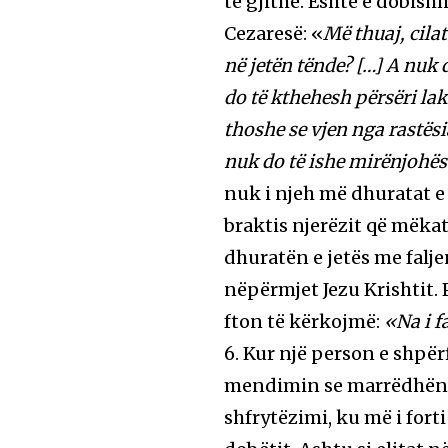
të gjithë. Është e dobish
Cezaresë: «
Më thuaj, cilat
në jetën tënde? […] A nuk 
do të kthehesh përsëri laku
thoshe se vjen nga rastësi
nuk do të ishe mirënjohës
nuk i njeh më dhuratat e 
braktis njerëzit që mëkat
dhuratën e jetës me faljen
nëpërmjet Jezu Krishtit.
fton të kërkojmë:
«Na i f
6. Kur një person e shpërfi
mendimin se marrëdhëniet
shfrytëzimi, ku më i fort