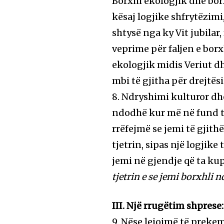
Borxhi ekologjik dhe borx
kësaj logjike shfrytëzim
shtysë nga ky Vit jubila
veprime për faljen e bor
ekologjik midis Veriut dh
mbi të gjitha për drejtësi
8. Ndryshimi kulturor dhe
ndodhë kur më në fund ta 
rrëfejmë se jemi të gjith
tjetrin, sipas një logjike
jemi në gjendje që ta ku
tjetrin e se jemi borxhli nd
III. Një rrugëtim shpres
9. Nëse lejojmë të preke