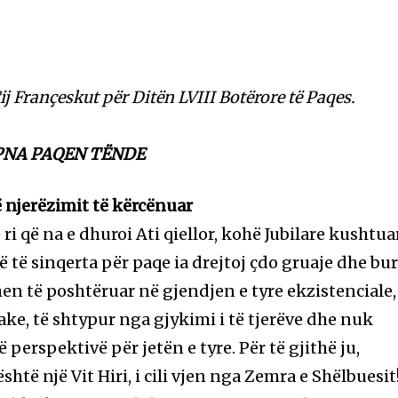
ij Françeskut për Ditën LVIII Botërore të Paqes.
JEPNA PAQEN TËNDE
ë njerëzimit të kërcënuar
ë ri që na e dhuroi Ati qiellor, kohë Jubilare kushtua
 të sinqerta për paqe ia drejtoj çdo gruaje dhe bur
en të poshtëruar në gjendjen e tyre ekzistenciale,
ke, të shtypur nga gjykimi i të tjerëve dhe nuk
 perspektivë për jetën e tyre. Për të gjithë ju,
shtë një Vit Hiri, i cili vjen nga Zemra e Shëlbuesit