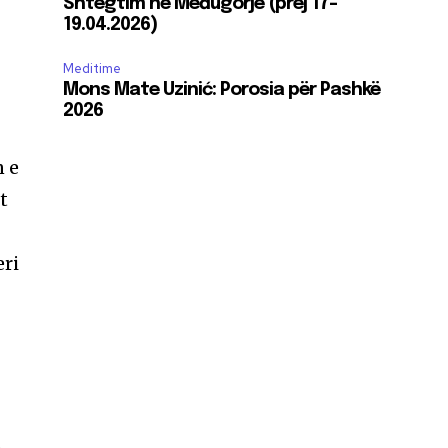
Shtegtim në Međugorje (prej 17-
19.04.2026)
,
Meditime
Mons Mate Uzinić: Porosia për Pashkë
2026
n e
t
eri