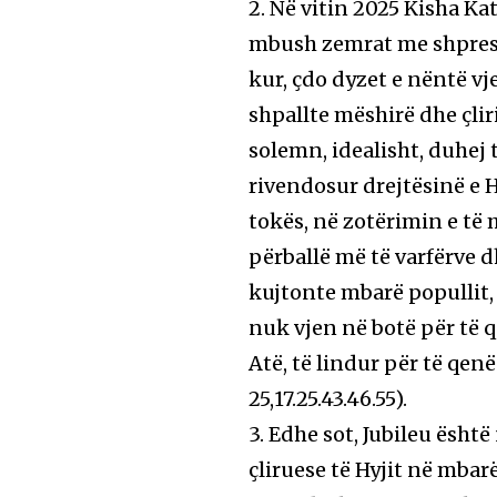
2. Në vitin 2025 Kisha Ka
mbush zemrat me shpresë. 
kur, çdo dyzet e nëntë vje
shpallte mëshirë dhe çlir
solemn, idealisht, duhej 
rivendosur drejtësinë e H
tokës, në zotërimin e të
përballë më të varfërve dh
kujtonte mbarë popullit, 
nuk vjen në botë për të qe
Atë, të lindur për të qenë 
25,17.25.43.46.55).
3. Edhe sot, Jubileu ësht
çliruese të Hyjit në mbarë 