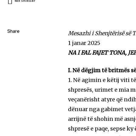
48
X Shikuar
Share
Mesazhi i Shenjtërisë së T
1 janar 2025
NA I FAL FAJET TONA, 
I. Në dëgjim të britmës s
1. Në agimin e këtij viti t
shpresës, urimet e mia më
veçanërisht atyre që ndih
dënuar nga gabimet vetja
arrijnë të shohin më asnjë
shpresë e paqe, sepse ky ë