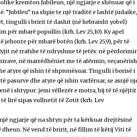
tolike kremton Jubileun, një ngjarje e shënuar që i
“Jubileu” na shpie te një traditë e lashtë judaike
t, tingulli i bririt të dashit (në hebraisht yobel)
im për mbarë popullin (krh. Lev 25,10). Ky apel
të jehonte për mbarë botën (krh. Lev 25,9), për të
yjit në rrafshe të ndryshme të jetës: në përdorimi
 mirave, në marrëdhëniet me të afërmin, veçanërish
e atyre që ishin të shpronësuar. Tingulli i borisë i
të pasurve dhe atyre që ishin varfëruar, se asnjë nj
në i shtypur: jemi vëllezër e motra, bij të të njëjtit
të lirë sipas vullnetit të Zotit (krh. Lev
ë një ngjarje që na shtyn për ta kërkuar drejtësinë
dheun. Në vend të bririt, në fillim të këtij Viti të