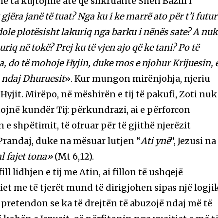
me ta kujtojmë atë që shkruante Shën Bazili i
 gjëra janë të tuat? Nga ku i ke marrë ato për t’i futur
dole plotësisht lakuriq nga barku i nënës sate? A nuk
riq në tokë? Prej ku të vjen ajo që ke tani? Po të
a, do të mohoje Hyjin, duke mos e njohur Krijuesin, 
 ndaj Dhuruesit
». Kur mungon mirënjohja, njeriu
Hyjit. Mirëpo, në mëshirën e tij të pakufi, Zoti nuk 
ojnë kundër Tij: përkundrazi, ai e përforcon
 e shpëtimit, të ofruar për të gjithë njerëzit
 Prandaj, duke na mësuar lutjen “
Ati ynë
”, Jezusi na
al fajet tona»
(Mt 6,12).
ll lidhjen e tij me Atin, ai fillon të ushqejë
 me të tjerët mund të dirigjohen sipas një logji
i pretendon se ka të drejtën të abuzojë ndaj më të