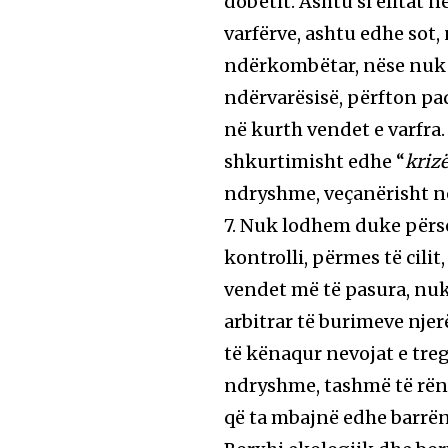
dobëtit. Ashtu si elitat n
varfërve, ashtu edhe sot,
ndërkombëtar, nëse nuk u
ndërvarësisë, përfton pad
në kurth vendet e varfra
shkurtimisht edhe “
kriz
ndryshme, veçanërisht në
7. Nuk lodhem duke përsë
kontrolli, përmes të cilit
vendet më të pasura, nuk
arbitrar të burimeve njer
të kënaqur nevojat e tregj
ndryshme, tashmë të rën
që ta mbajnë edhe barrën