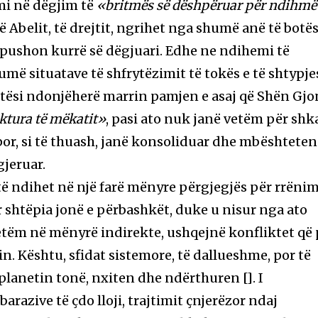
emi në dëgjim të
«britmës së dëshpëruar për ndihm
 të Abelit, të drejtit, ngrihet nga shumë anë të botë
 s’pushon kurrë së dëgjuari. Edhe ne ndihemi të
humë situatave të shfrytëzimit të tokës e të shtypje
ejtësi ndonjëherë marrin pamjen e asaj që Shën Gjo
ktura të mëkatit»
, pasi ato nuk janë vetëm për shk
 por, si të thuash, janë konsoliduar dhe mbështeten
gjeruar.
 të ndihet në një farë mënyre përgjegjës për rrëni
ar shtëpia jonë e përbashkët, duke u nisur nga ato
etëm në mënyrë indirekte, ushqejnë konfliktet që
n. Kështu, sfidat sistemore, të dallueshme, por të
planetin tonë, nxiten dhe ndërthuren []. I
arazive të çdo lloji, trajtimit çnjerëzor ndaj