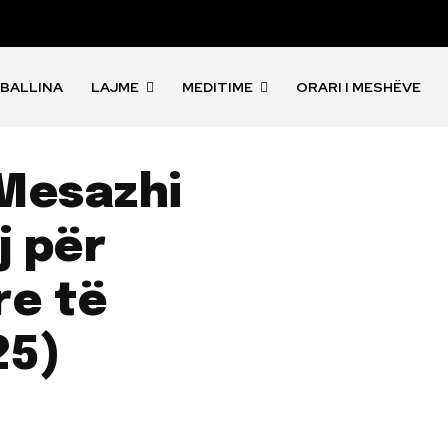
BALLINA
LAJME
MEDITIME
ORARI I MESHËVE
Mesazhi
j për
re të
25)