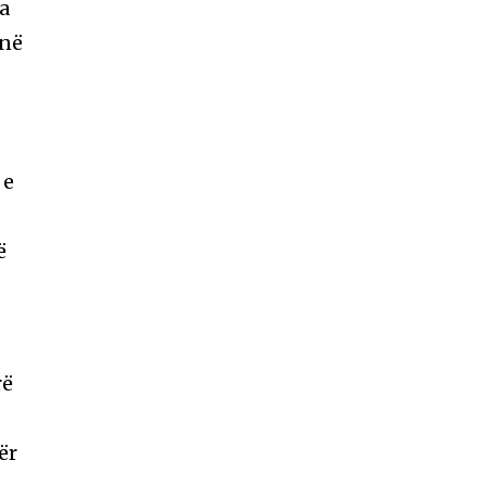
ga
inë
 e
ë
rë
ër