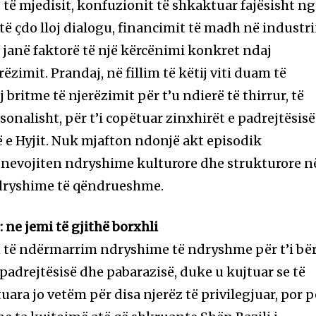
të mjedisit, konfuzionit të shkaktuar fajësisht n
të çdo lloj dialogu, financimit të madh në industr
o janë faktorë të një kërcënimi konkret ndaj
ëzimit. Prandaj, në fillim të këtij viti duam të
 britme të njerëzimit për t’u ndierë të thirrur, të
sonalisht, për t’i copëtuar zinxhirët e padrejtësisë
ë e Hyjit. Nuk mjafton ndonjë akt episodik
, nevojiten ndryshime kulturore dhe strukturore n
dryshime të qëndrueshme.
: ne jemi të gjithë borxhli
ton të ndërmarrim ndryshime të ndryshme për t’i bë
 padrejtësisë dhe pabarazisë, duke u kujtuar se të
uara jo vetëm për disa njerëz të privilegjuar, por p