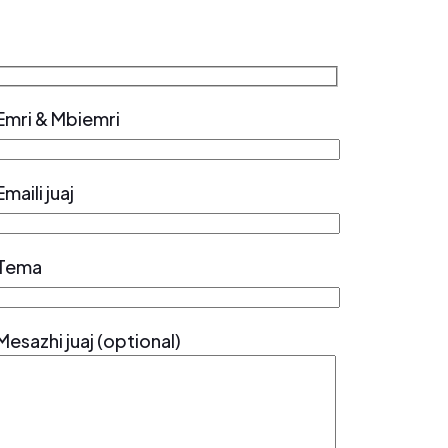
Emri & Mbiemri
Emaili juaj
Tema
Mesazhi juaj (optional)