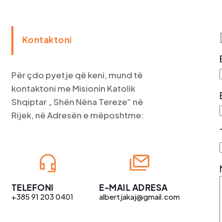
Kontaktoni
Për çdo pyetje që keni, mund të
kontaktoni me Misionin Katolik
Shqiptar „ Shën Nëna Tereze“ në
Rijek, në Adresën e mëposhtme:
TELEFONI
E-MAIL ADRESA
+385 91 203 0401
albertjakaj@gmail.com