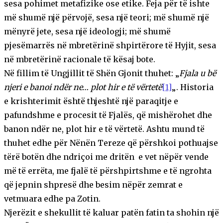
sesa pohimet metafizike ose etike. Feja për të ishte
më shumë një përvojë, sesa një teori; më shumë një
mënyrë jete, sesa një ideologji; më shumë
pjesëmarrës në mbretërinë shpirtërore të Hyjit, sesa
në mbretërinë racionale të kësaj bote.
Në fillim të Ungjillit të Shën Gjonit thuhet: „
Fjala u bë
njeri e banoi ndër ne… plot hir e të vërtetë
[1]
„. Historia
e krishterimit është thjeshtë një paraqitje e
pafundshme e procesit të Fjalës, që mishërohet dhe
banon ndër ne, plot hir e të vërtetë. Ashtu mund të
thuhet edhe për Nënën Tereze që përshkoi pothuajse
tërë botën dhe ndriçoi me dritën e vet nëpër vende
më të errëta, me fjalë të përshpirtshme e të ngrohta
që jepnin shpresë dhe besim nëpër zemrat e
vetmuara edhe pa Zotin.
Njerëzit e shekullit të kaluar patën fatin ta shohin një