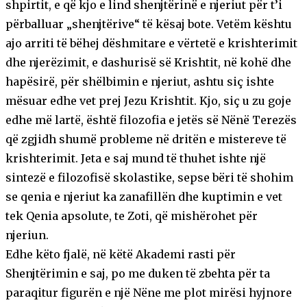
shpirtit, e që kjo e lind shenjtërinë e njeriut për t’i
përballuar „shenjtërive“ të kësaj bote. Vetëm kështu
ajo arriti të bëhej dëshmitare e vërtetë e krishterimit
dhe njerëzimit, e dashurisë së Krishtit, në kohë dhe
hapësirë, për shëlbimin e njeriut, ashtu siç ishte
mësuar edhe vet prej Jezu Krishtit. Kjo, siç u zu goje
edhe më lartë, është filozofia e jetës së Nënë Terezës
që zgjidh shumë probleme në dritën e mistereve të
krishterimit. Jeta e saj mund të thuhet ishte një
sintezë e filozofisë skolastike, sepse bëri të shohim
se qenia e njeriut ka zanafillën dhe kuptimin e vet
tek Qenia apsolute, te Zoti, që mishërohet për
njeriun.
Edhe këto fjalë, në këtë Akademi rasti për
Shenjtërimin e saj, po me duken të zbehta për ta
paraqitur figurën e një Nëne me plot mirësi hyjnore