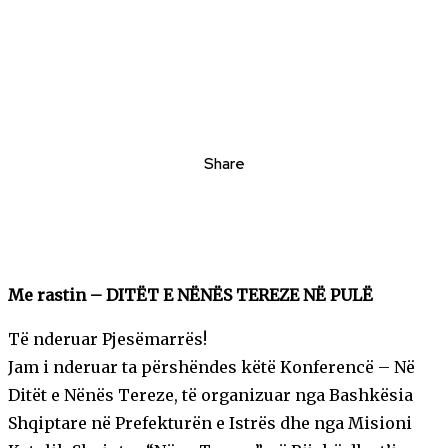
Share
Me rastin – DITËT E NËNËS TEREZE NË PULË
Të nderuar Pjesëmarrës!
Jam i nderuar ta përshëndes këtë Konferencë – Në
Ditët e Nënës Tereze, të organizuar nga Bashkësia
Shqiptare në Prefekturën e Istrës dhe nga Misioni