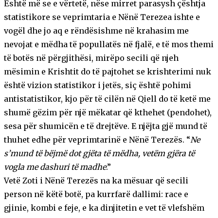
Është më se e vërtetë, nëse mirret parasysh çështja
statistikore se veprimtaria e Nënë Terezea ishte e
vogël dhe jo aq e rëndësishme në krahasim me
nevojat e mëdha të popullatës në fjalë, e të mos themi
të botës në përgjithësi, mirëpo secili që njeh
mësimin e Krishtit do të pajtohet se krishterimi nuk
është vizion statistikor i jetës, siç është pohimi
antistatistikor, kjo për të cilën në Qiell do të ketë me
shumë gëzim për një mëkatar që kthehet (pendohet),
sesa për shumicën e të drejtëve. E njëjta gjë mund të
thuhet edhe për veprimtarinë e Nënë Terezës. “
Ne
s’mund të bëjmë dot gjëta të mëdha, vetëm gjëra të
vogla me dashuri të madhe
.”
Vetë Zoti i Nënë Terezës na ka mësuar që secili
person në këtë botë, pa kurrfarë dallimi: race e
gjinie, kombi e feje, e ka dinjitetin e vet të vlefshëm