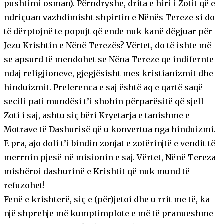
pushtimi osman). Përndryshe, drita e hiri i Zotit që e
ndriçuan vazhdimisht shpirtin e Nënës Tereze si do
të dërptojnë te popujt që ende nuk kanë dëgjuar për
Jezu Krishtin e Nënë Terezës? Vërtet, do të ishte më
se apsurd të mendohet se Nëna Tereze qe indifernte
ndaj religjioneve, gjegjësisht mes kristianizmit dhe
hinduizmit. Preferenca e saj është aq e qartë saqë
secili pati mundësi t’i shohin përparësitë që sjell
Zoti i saj, ashtu siç bëri Kryetarja e tanishme e
Motrave të Dashurisë që u konvertua nga hinduizmi.
E pra, ajo doli t’i bindin zonjat e zotërinjtë e vendit të
merrnin pjesë në misionin e saj. Vërtet, Nënë Tereza
mishëroi dashurinë e Krishtit që nuk mund të
refuzohet!
Fenë e krishterë, siç e (për)jetoi dhe u rrit me të, ka
një shprehje më kumptimplote e më të pranueshme