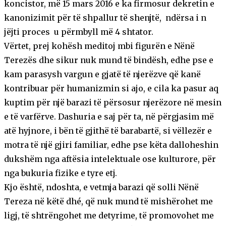
koncistor, më 15 mars 2016 e ka firmosur dekretin e
kanonizimit për të shpallur të shenjtë, ndërsa i n
jëjti proces u përmbyll më 4 shtator.
Vërtet, prej kohësh meditoj mbi figurën e Nënë
Terezës dhe sikur nuk mund të bindësh, edhe pse e
kam parasysh vargun e gjatë të njerëzve që kanë
kontribuar për humanizmin si ajo, e cila ka pasur aq
kuptim për një barazi të përsosur njerëzore në mesin
e të varfërve. Dashuria e saj për ta, në përgjasim më
atë hyjnore, i bën të gjithë të barabartë, si vëllezër e
motra të një gjiri familiar, edhe pse këta dalloheshin
dukshëm nga aftësia intelektuale ose kulturore, për
nga bukuria fizike e tyre etj.
Kjo është, ndoshta, e vetmja barazi që solli Nënë
Tereza në këtë dhé, që nuk mund të mishërohet me
ligj, të shtrëngohet me detyrime, të promovohet me