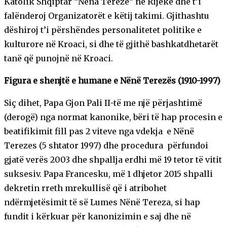
Katolik Shqiptar “Nëna Tereze” në Rijekë dhe t’i
falënderoj Organizatorët e këtij takimi. Gjithashtu
dëshiroj t’i përshëndes personalitetet politike e
kulturore në Kroaci, si dhe të gjithë bashkatdhetarët
tanë që punojnë në Kroaci.
Figura e shenjtë e humane e Nënë Terezës (1910-1997)
Siç dihet, Papa Gjon Pali II-të me një përjashtimë
(derogë) nga normat kanonike, bëri të hap procesin e
beatifikimit fill pas 2 viteve nga vdekja e Nënë
Terezes (5 shtator 1997) dhe procedura përfundoi
gjatë verës 2003 dhe shpallja erdhi më 19 tetor të vitit
suksesiv. Papa Francesku, më 1 dhjetor 2015 shpalli
dekretin rreth mrekullisë që i atribohet
ndërmjetësimit të së Lumes Nënë Tereza, si hap
fundit i kërkuar për kanonizimin e saj dhe në