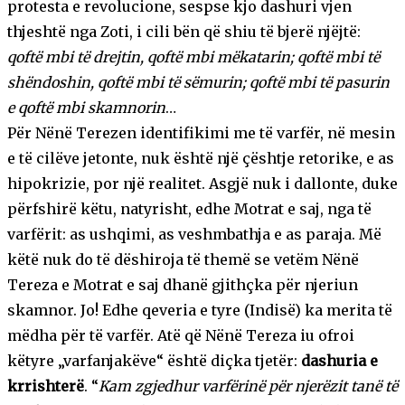
protesta e revolucione, sespse kjo dashuri vjen
thjeshtë nga Zoti, i cili bën që shiu të bjerë njëjtë:
qoftë mbi të drejtin, qoftë mbi mëkatarin; qoftë mbi të
shëndoshin, qoftë mbi të sëmurin; qoftë mbi të pasurin
e qoftë mbi skamnorin
…
Për Nënë Terezen identifikimi me të varfër, në mesin
e të cilëve jetonte, nuk është një çështje retorike, e as
hipokrizie, por një realitet. Asgjë nuk i dallonte, duke
përfshirë këtu, natyrisht, edhe Motrat e saj, nga të
varfërit: as ushqimi, as veshmbathja e as paraja. Më
këtë nuk do të dëshiroja të themë se vetëm Nënë
Tereza e Motrat e saj dhanë gjithçka për njeriun
skamnor. Jo! Edhe qeveria e tyre (Indisë) ka merita të
mëdha për të varfër. Atë që Nënë Tereza iu ofroi
këtyre „varfanjakëve“ është diçka tjetër:
dashuria e
krrishterë
. “
Kam zgjedhur varfërinë për njerëzit tanë të