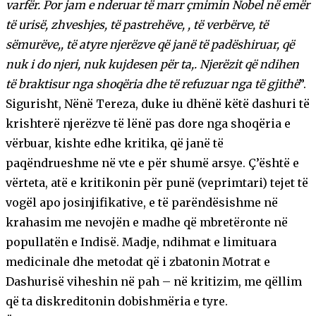
varfër. Por jam e nderuar të marr çmimin Nobel në emër
të urisë, zhveshjes, të pastrehëve, , të verbërve, të
sëmurëve,, të atyre njerëzve që janë të padëshiruar, që
nuk i do njeri, nuk kujdesen për ta,. Njerëzit që ndihen
të braktisur nga shoqëria dhe të refuzuar nga të gjithë
”.
Sigurisht, Nënë Tereza, duke iu dhënë këtë dashuri të
krishterë njerëzve të lënë pas dore nga shoqëria e
vërbuar, kishte edhe kritika, që janë të
paqëndrueshme në vte e për shumë arsye. Ç’është e
vërteta, atë e kritikonin për punë (veprimtari) tejet të
vogël apo josinjifikative, e të parëndësishme në
krahasim me nevojën e madhe që mbretëronte në
popullatën e Indisë. Madje, ndihmat e limituara
medicinale dhe metodat që i zbatonin Motrat e
Dashurisë viheshin në pah – në kritizim, me qëllim
që ta diskreditonin dobishmëria e tyre.