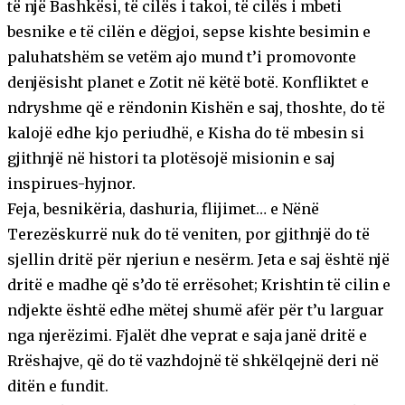
të një Bashkësi, të cilës i takoi, të cilës i mbeti
besnike e të cilën e dëgjoi, sepse kishte besimin e
paluhatshëm se vetëm ajo mund t’i promovonte
denjësisht planet e Zotit në këtë botë. Konfliktet e
ndryshme që e rëndonin Kishën e saj, thoshte, do të
kalojë edhe kjo periudhë, e Kisha do të mbesin si
gjithnjë në histori ta plotësojë misionin e saj
inspirues-hyjnor.
Feja, besnikëria, dashuria, flijimet… e Nënë
Terezëskurrë nuk do të veniten, por gjithnjë do të
sjellin dritë për njeriun e nesërm. Jeta e saj është një
dritë e madhe që s’do të errësohet; Krishtin të cilin e
ndjekte është edhe mëtej shumë afër për t’u larguar
nga njerëzimi. Fjalët dhe veprat e saja janë dritë e
Rrëshajve, që do të vazhdojnë të shkëlqejnë deri në
ditën e fundit.