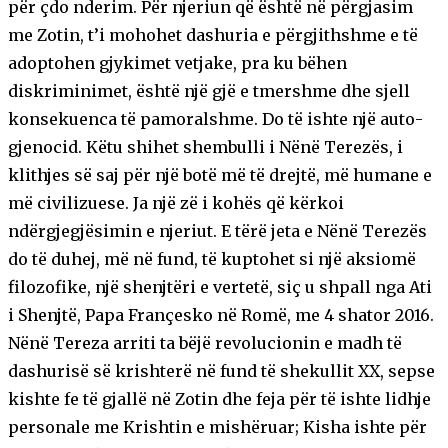
për çdo nderim. Për njeriun që është në përgjasim
me Zotin, t’i mohohet dashuria e përgjithshme e të
adoptohen gjykimet vetjake, pra ku bëhen
diskriminimet, është një gjë e tmershme dhe sjell
konsekuenca të pamoralshme. Do të ishte një auto-
gjenocid. Këtu shihet shembulli i Nënë Terezës, i
klithjes së saj për një botë më të drejtë, më humane e
më civilizuese. Ja një zë i kohës që kërkoi
ndërgjegjësimin e njeriut. E tërë jeta e Nënë Terezës
do të duhej, më në fund, të kuptohet si një aksiomë
filozofike, një shenjtëri e vertetë, siç u shpall nga Ati
i Shenjtë, Papa Françesko në Romë, me 4 shator 2016.
Nënë Tereza arriti ta bëjë revolucionin e madh të
dashurisë së krishterë në fund të shekullit XX, sepse
kishte fe të gjallë në Zotin dhe feja për të ishte lidhje
personale me Krishtin e mishëruar; Kisha ishte për