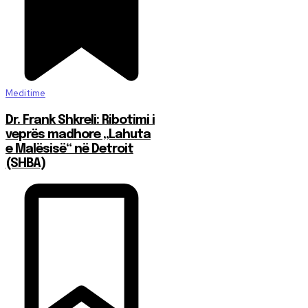
Meditime
Dr. Frank Shkreli: Ribotimi i
veprës madhore „Lahuta
e Malësisë“ në Detroit
(SHBA)