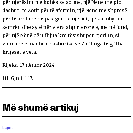
për njerëzimin e kohës së sotme, një Nënë me plot
dashuri të Zotit për të afërmin, një Nënë me shpresë
për të ardhmen e pasigurt të njeriut, që ka mbyllur
zemrën dhe sytë për vlera shpirtërore e, më në fund,
për një Nënë që u flijua krejtësisht për njeriun, si
vlerë më e madhe e dashurisë së Zotit nga të gjitha
krijesat e veta.
Rijeka, 17 nëntor 2024
[1]. Gjn 1, 1-17.
Më shumë artikuj
Lajme