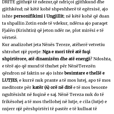
DRITË gjithnjë të ndezur,që ndriçoi gjithkund dhe
gjithkënd; në këtë kohë shpeshherë të egërsisë, ajo
ishte
personifikimi i Ungjillit
; në këtë kohë që duan
ta shpallin Zotin ende të vdekur, ndërsa ajo paraqet
Fjalën (Krishtin) që jeton ndër ne, plot mirësi e të
vërtetë.
Kur analizohet jeta Nënës Tereze, atëherë vetvetiu
shtrohet një pyetje:
Nga e mori tërë atë fuqi
shpirtërore, atë dinamizëm dhe atë energji
? Ndoshta,
e tërë ajo që mund të thuhet për NënëTerezën
qëndron në faktin se ajo ishte
besimtare e thellë e
LUTJES
, e kurrë nuk prante a të mos lutej, apo të mos
meditonte për
katër (4) orë në ditë
e të mos besonte
ngultësisht në fuqinë e saj. Nënë Tereza nuk do të
frikësohej a të mos thellohej në lutje, e cila (lutje) e
nxjerr një përshpirtëri të pastër e të kulluat të