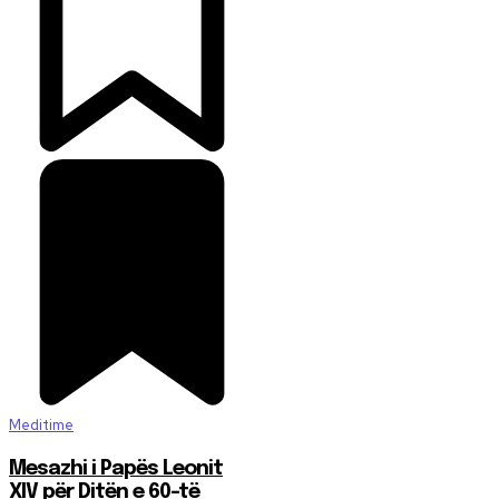
Meditime
Mesazhi i Papës Leonit
XIV për Ditën e 60-të