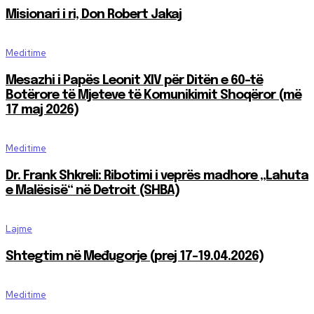
Misionari i ri, Don Robert Jakaj
Meditime
Mesazhi i Papës Leonit XIV për Ditën e 60-të
Botërore të Mjeteve të Komunikimit Shoqëror (më
17 maj 2026)
Meditime
Dr. Frank Shkreli: Ribotimi i veprës madhore „Lahuta
e Malësisë“ në Detroit (SHBA)
Lajme
Shtegtim në Međugorje (prej 17-19.04.2026)
Meditime