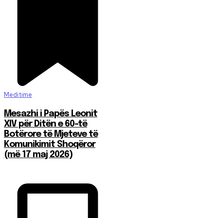
Meditime
Mesazhi i Papës Leonit
XIV për Ditën e 60-të
Botërore të Mjeteve të
Komunikimit Shoqëror
(më 17 maj 2026)