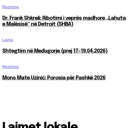
Meditime
Dr. Frank Shkreli: Ribotimi i veprës madhore „Lahuta
e Malësisë“ në Detroit (SHBA)
Lajme
Shtegtim në Međugorje (prej 17-19.04.2026)
Meditime
Mons Mate Uzinić: Porosia për Pashkë 2026
Lajmet lokale