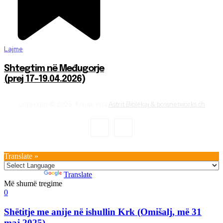
Lajme
Shtegtim në Međugorje
(prej 17-19.04.2026)
Copyright © 2025. Krijuar nga
Astrit Biblekaj & bossnetworks.ch
Translate »
Powered by
Translate
Më shumë tregime
0
Shëtitje me anije në ishullin Krk (Omišalj, më 31
maj 2025)