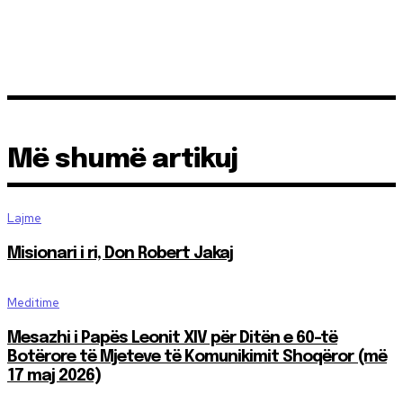
Më shumë artikuj
Lajme
Misionari i ri, Don Robert Jakaj
Meditime
Mesazhi i Papës Leonit XIV për Ditën e 60-të
Botërore të Mjeteve të Komunikimit Shoqëror (më
17 maj 2026)