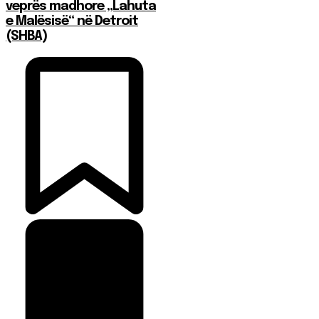
veprës madhore „Lahuta
e Malësisë“ në Detroit
(SHBA)