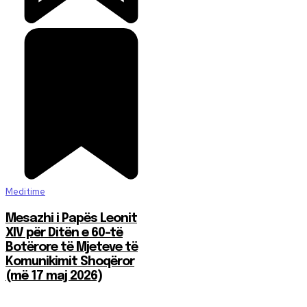
Meditime
Mesazhi i Papës Leonit
XIV për Ditën e 60-të
Botërore të Mjeteve të
Komunikimit Shoqëror
(më 17 maj 2026)