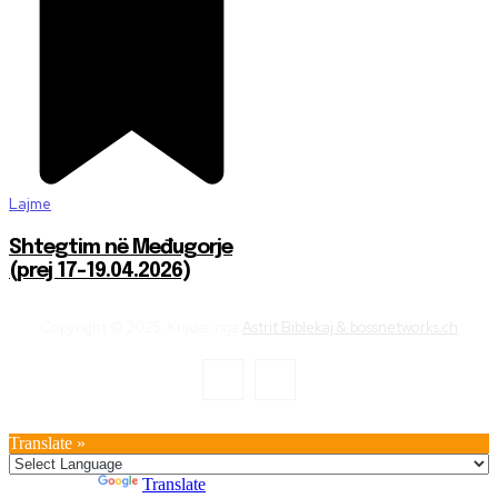
Lajme
Shtegtim në Međugorje
(prej 17-19.04.2026)
Copyright © 2025. Krijuar nga
Astrit Biblekaj & bossnetworks.ch
Translate »
Powered by
Translate