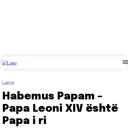
Lajme
Habemus Papam –
Papa Leoni XIV është
Papa i ri