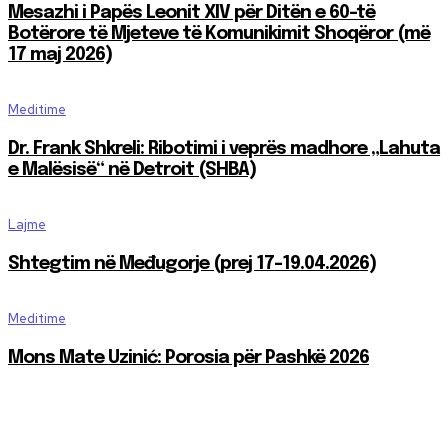
Mesazhi i Papës Leonit XIV për Ditën e 60-të
Botërore të Mjeteve të Komunikimit Shoqëror (më
17 maj 2026)
Meditime
Dr. Frank Shkreli: Ribotimi i veprës madhore „Lahuta
e Malësisë“ në Detroit (SHBA)
Lajme
Shtegtim në Međugorje (prej 17-19.04.2026)
Meditime
Mons Mate Uzinić: Porosia për Pashkë 2026