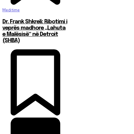
Meditime
Dr. Frank Shkreli: Ribotimi i
veprës madhore „Lahuta
e Malësisë“ në Detroit
(SHBA)