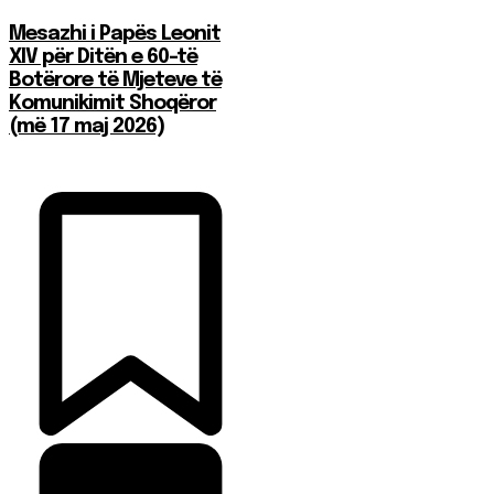
Mesazhi i Papës Leonit
XIV për Ditën e 60-të
Botërore të Mjeteve të
Komunikimit Shoqëror
(më 17 maj 2026)