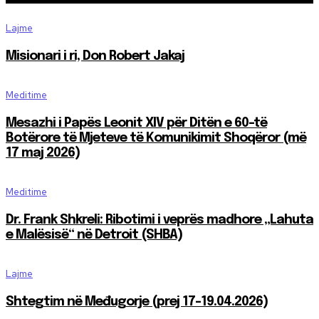
Lajme
Misionari i ri, Don Robert Jakaj
Meditime
Mesazhi i Papës Leonit XIV për Ditën e 60-të
Botërore të Mjeteve të Komunikimit Shoqëror (më
17 maj 2026)
Meditime
Dr. Frank Shkreli: Ribotimi i veprës madhore „Lahuta
e Malësisë“ në Detroit (SHBA)
Lajme
Shtegtim në Međugorje (prej 17-19.04.2026)