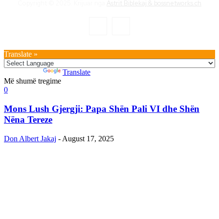
Copyright © 2025. Krijuar nga
Astrit Biblekaj & bossnetworks.ch
Translate »
Powered by
Translate
Më shumë tregime
0
Mons Lush Gjergji: Papa Shën Pali VI dhe Shën
Nëna Tereze
Don Albert Jakaj
-
August 17, 2025