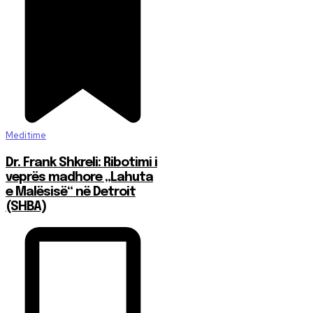
Meditime
Dr. Frank Shkreli: Ribotimi i
veprës madhore „Lahuta
e Malësisë“ në Detroit
(SHBA)