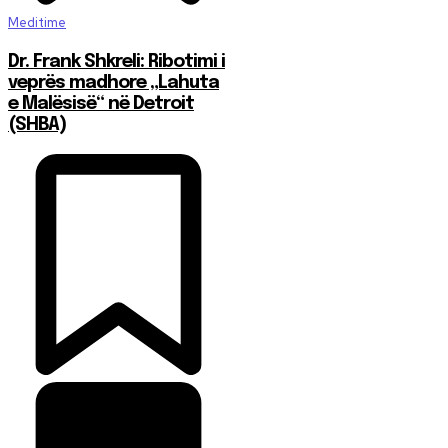
Meditime
Dr. Frank Shkreli: Ribotimi i
veprës madhore „Lahuta
e Malësisë“ në Detroit
(SHBA)