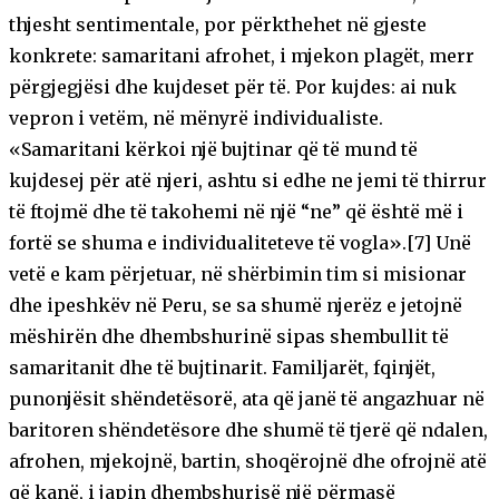
thjesht sentimentale, por përkthehet në gjeste
konkrete: samaritani afrohet, i mjekon plagët, merr
përgjegjësi dhe kujdeset për të. Por kujdes: ai nuk
vepron i vetëm, në mënyrë individualiste.
«Samaritani kërkoi një bujtinar që të mund të
kujdesej për atë njeri, ashtu si edhe ne jemi të thirrur
të ftojmë dhe të takohemi në një “ne” që është më i
fortë se shuma e individualiteteve të vogla».[7] Unë
vetë e kam përjetuar, në shërbimin tim si misionar
dhe ipeshkëv në Peru, se sa shumë njerëz e jetojnë
mëshirën dhe dhembshurinë sipas shembullit të
samaritanit dhe të bujtinarit. Familjarët, fqinjët,
punonjësit shëndetësorë, ata që janë të angazhuar në
baritoren shëndetësore dhe shumë të tjerë që ndalen,
afrohen, mjekojnë, bartin, shoqërojnë dhe ofrojnë atë
që kanë, i japin dhembshurisë një përmasë