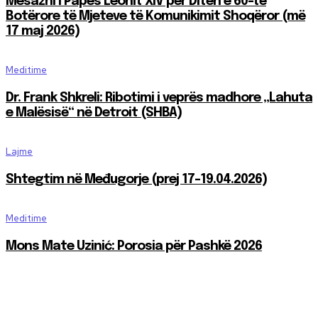
Mesazhi i Papës Leonit XIV për Ditën e 60-të
Botërore të Mjeteve të Komunikimit Shoqëror (më
17 maj 2026)
Meditime
Dr. Frank Shkreli: Ribotimi i veprës madhore „Lahuta
e Malësisë“ në Detroit (SHBA)
Lajme
Shtegtim në Međugorje (prej 17-19.04.2026)
Meditime
Mons Mate Uzinić: Porosia për Pashkë 2026