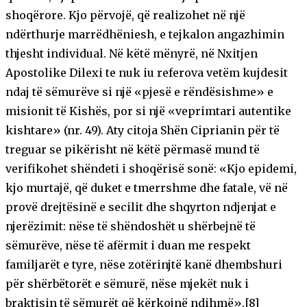
shoqërore. Kjo përvojë, që realizohet në një
ndërthurje marrëdhëniesh, e tejkalon angazhimin
thjesht individual. Në këtë mënyrë, në Nxitjen
Apostolike Dilexi te nuk iu referova vetëm kujdesit
ndaj të sëmurëve si një «pjesë e rëndësishme» e
misionit të Kishës, por si një «veprimtari autentike
kishtare» (nr. 49). Aty citoja Shën Ciprianin për të
treguar se pikërisht në këtë përmasë mund të
verifikohet shëndeti i shoqërisë sonë: «Kjo epidemi,
kjo murtajë, që duket e tmerrshme dhe fatale, vë në
provë drejtësinë e secilit dhe shqyrton ndjenjat e
njerëzimit: nëse të shëndoshët u shërbejnë të
sëmurëve, nëse të afërmit i duan me respekt
familjarët e tyre, nëse zotërinjtë kanë dhembshuri
për shërbëtorët e sëmurë, nëse mjekët nuk i
braktisin të sëmurët që kërkojnë ndihmë».[8]