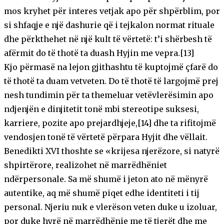
mos kryhet për interes vetjak apo për shpërblim, por
si shfaqje e një dashurie që i tejkalon normat rituale
dhe përkthehet në një kult të vërtetë: t’i shërbesh të
afërmit do të thotë ta duash Hyjin me vepra.[13]
Kjo përmasë na lejon gjithashtu të kuptojmë çfarë do
të thotë ta duam vetveten. Do të thotë të largojmë prej
nesh tundimin për ta themeluar vetëvlerësimin apo
ndjenjën e dinjitetit tonë mbi stereotipe suksesi,
karriere, pozite apo prejardhjeje,[14] dhe ta rifitojmë
vendosjen tonë të vërtetë përpara Hyjit dhe vëllait.
Benedikti XVI thoshte se «krijesa njerëzore, si natyrë
shpirtërore, realizohet në marrëdhëniet
ndërpersonale. Sa më shumë i jeton ato në mënyrë
autentike, aq më shumë piqet edhe identiteti i tij
personal. Njeriu nuk e vlerëson veten duke u izoluar,
por duke hyrë në marrëdhënie me të tjerët dhe me