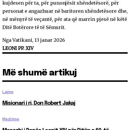
kujdesen për ta, për punonjësit shëndetësorë, për
personat e angazhuar në baritoren shëndetësore dhe,
në mënyrë të veçantë, për ata që marrin pjesë në këtë
Ditë Botërore të të Sëmurit.
Nga Vatikani, 13 janar 2026
LEONI PP. XIV
Më shumë artikuj
Lajme
Misionari i ri, Don Robert Jakaj
Meditime