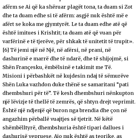
afërm se Ai që ka shëruar plagët tona, ta duam si Zot
dhe ta duam edhe si të afërm: asgjë nuk është më e
afërt se koka me gjymtyrët. Le ta duam edhe atë që
është imitues i Krishtit; ta duam atë që vuan për
varfërinë e të tjerëve, për shkak të unitetit të trupit».
[6] Të jemi një në Një, në afërsi, në prani, në
dashurinë e marrë dhe të ndarë, dhe të shijojmë, si
Shën Françesku, ëmbëlsinë e takimit me Të.
Misioni i përbashkët në kujdesin ndaj të sëmurëve
Shën Luka vazhdon duke thënë se samaritani “pati
dhembshuri për të”. Të kesh dhembshuri nënkupton
një lëvizje të thellë të zemrës, që shtyn drejt veprimit.
Është një ndjenjë që buron nga brendia dhe çon në
angazhim përballë vuajtjes së tjetrit. Në këtë
shëmbëlltyrë, dhembshuria është tipari dallues i
dashurisë vepruese. Ajo nuk është as teorike, as