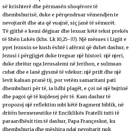
së krishterë dhe përmasën shoqërore të
dhembshurisë, duke e përqendruar vëmendjen te
nevojtarët dhe ata që vuajnë, siç janë të sëmurët.
Të gjithë e kemi dëgjuar dhe lexuar këtë tekst prekës
të Shën Lukës (khs. Lk 10,25–37). Një mësues i Ligjit e
pyet Jezusin se kush është i afërmi që duhet dashur, e
Jezusi i përgjigjet duke treguar një histori: një njeri,
duke zbritur nga Jerusalemi në Jerihon, e sulmuan
cubat dhe e lanë gjysmë të vdekur; një prift dhe një
levit kaluan pranë tij, por vetëm samaritani pati
dhembshuri për të, ia lidhi plagët, e çoi në një bujtinë
dhe pagoi që të kujdesej për të. Kam dashur të
propozoj një reflektim mbi këtë fragment biblik, në
dritën hermeneutike të Enciklikës Fratelli tutti të
paraardhësit tim të dashur, Papa Françeskut, ku
dhembshuria dhe mëshira ndaj nevojtarit nuk