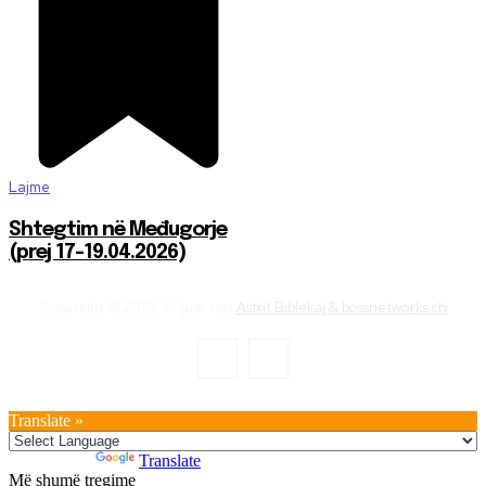
Lajme
Shtegtim në Međugorje
(prej 17-19.04.2026)
Copyright © 2025. Krijuar nga
Astrit Biblekaj & bossnetworks.ch
Translate »
Powered by
Translate
Më shumë tregime