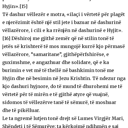
Hyjin».[15]
Të dashur vëllezër e motra, «ilaçi i vërtetë për plagët
e njerëzimit është një stil jete i bazuar në dashurinë
vëllazërore, i cili e ka rrënjën në dashurinë e Hyjit».
[16] Dëshiroj me gjithë zemër që në stilin tonë të
jetës së krishterë të mos mungojë kurrë kjo përmasë
vëllazërore, “samaritane”, gjithëpërfshirëse, e
guximshme, e angazhuar dhe solidare, që e ka
burimin e vet më të thellë në bashkimin tonë me
Hyjin dhe në besimin në Jezu Krishtin. Të ndezur nga
kjo dashuri hyjnore, do të mund të dhurohemi me të
vërtetë për të mirën e të gjithë atyre që vuajnë,
sidomos të vëllezërve tanë të sëmurë, të moshuar
dhe të pikëlluar.
Le ta ngremë lutjen tonë drejt së Lumes Virgjër Mari,
Shëndeti i të Sëmurëve; ta kërkojmë ndihmën e saj