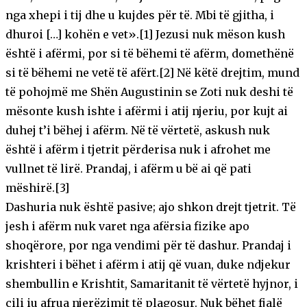
nga xhepi i tij dhe u kujdes për të. Mbi të gjitha, i
dhuroi […] kohën e vet».[1] Jezusi nuk mëson kush
është i afërmi, por si të bëhemi të afërm, domethënë
si të bëhemi ne vetë të afërt.[2] Në këtë drejtim, mund
të pohojmë me Shën Augustinin se Zoti nuk deshi të
mësonte kush ishte i afërmi i atij njeriu, por kujt ai
duhej t’i bëhej i afërm. Në të vërtetë, askush nuk
është i afërm i tjetrit përderisa nuk i afrohet me
vullnet të lirë. Prandaj, i afërm u bë ai që pati
mëshirë.[3]
Dashuria nuk është pasive; ajo shkon drejt tjetrit. Të
jesh i afërm nuk varet nga afërsia fizike apo
shoqërore, por nga vendimi për të dashur. Prandaj i
krishteri i bëhet i afërm i atij që vuan, duke ndjekur
shembullin e Krishtit, Samaritanit të vërtetë hyjnor, i
cili iu afrua njerëzimit të plagosur. Nuk bëhet fjalë