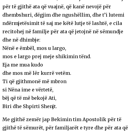
për të gjithë ata që vuajnë, që kanë nevojë për
dhembshuri, dëgjim dhe ngushëllim, dhe t’i lutemi
ndërmjetësimit të saj me këtë lutje të lashtë, e cila
recitohej në familje për ata që jetojnë në sëmundje
dhe në dhimbje:
Nënë e ëmbël, mos u largo,
mos e largo prej meje shikimin tënd.
Eja me mua kudo
dhe mos më lër kurrë vetëm.
Ti që gjithmonë më mbron
si Nëna ime e vërtetë,
bëj që të më bekojë Ati,
Biri dhe Shpirti Shenjt.
Me gjithë zemër jap Bekimin tim Apostolik për të
gjithë të sëmurët, për familjarët e tyre dhe për ata që