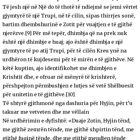
Të jesh një në Një do të thotë të ndiejmë se jemi vërtet
gjymtyrë të një Trupi, në të cilin, sipas thirrjes sonë,
bartim dhembshurinë e Zotit për vuajtjen e të gjithë
njerëzve.[9] Për më tepër, dhimbja që na prek nuk
është një dhimbje e huaj; ajo është dhimbja e një
gjymtyre të po atij Trupi, për të cilën Kreu ynë na
urdhëron të kujdesemi për të mirën e të gjithëve. Në
këtë kuptim, ajo identifikohet me dhimbjen e
Krishtit dhe, e ofruar në mënyrë të krishterë,
përshpejton përmbushjen e lutjes së vetë Shëlbuesit
për unitetin e të gjithëve.[10]
Të shtyrë gjithmonë nga dashuria për Hyjin, për t’u
takuar me vetveten dhe me vëllain
Në urdhërimin e dyfishtë: «Duaje Zotin, Hyjin tënd,
me gjithë zemrën tënde, me gjithë shpirtin tënd, me
gjithë fuqinë tënde, dhe me gjithë mendjen tënde