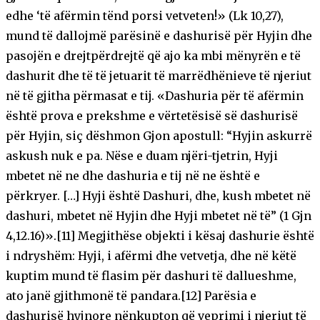
edhe ‘të afërmin tënd porsi vetveten!» (Lk 10,27),
mund të dallojmë parësinë e dashurisë për Hyjin dhe
pasojën e drejtpërdrejtë që ajo ka mbi mënyrën e të
dashurit dhe të të jetuarit të marrëdhënieve të njeriut
në të gjitha përmasat e tij. «Dashuria për të afërmin
është prova e prekshme e vërtetësisë së dashurisë
për Hyjin, siç dëshmon Gjon apostull: “Hyjin askurrë
askush nuk e pa. Nëse e duam njëri-tjetrin, Hyji
mbetet në ne dhe dashuria e tij në ne është e
përkryer. […] Hyji është Dashuri, dhe, kush mbetet në
dashuri, mbetet në Hyjin dhe Hyji mbetet në të” (1 Gjn
4,12.16)».[11] Megjithëse objekti i kësaj dashurie është
i ndryshëm: Hyji, i afërmi dhe vetvetja, dhe në këtë
kuptim mund të flasim për dashuri të dallueshme,
ato janë gjithmonë të pandara.[12] Parësia e
dashurisë hyjnore nënkupton që veprimi i njeriut të