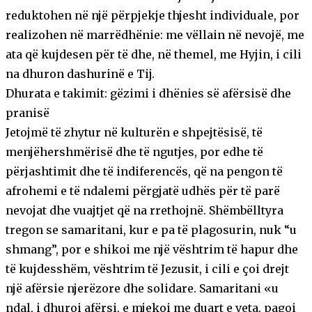
reduktohen në një përpjekje thjesht individuale, por
realizohen në marrëdhënie: me vëllain në nevojë, me
ata që kujdesen për të dhe, në themel, me Hyjin, i cili
na dhuron dashurinë e Tij.
Dhurata e takimit: gëzimi i dhënies së afërsisë dhe
pranisë
Jetojmë të zhytur në kulturën e shpejtësisë, të
menjëhershmërisë dhe të ngutjes, por edhe të
përjashtimit dhe të indiferencës, që na pengon të
afrohemi e të ndalemi përgjatë udhës për të parë
nevojat dhe vuajtjet që na rrethojnë. Shëmbëlltyra
tregon se samaritani, kur e pa të plagosurin, nuk “u
shmang”, por e shikoi me një vështrim të hapur dhe
të kujdesshëm, vështrim të Jezusit, i cili e çoi drejt
një afërsie njerëzore dhe solidare. Samaritani «u
ndal, i dhuroi afërsi, e mjekoi me duart e veta, pagoi