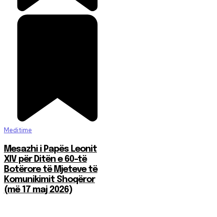
Meditime
Mesazhi i Papës Leonit
XIV për Ditën e 60-të
Botërore të Mjeteve të
Komunikimit Shoqëror
(më 17 maj 2026)