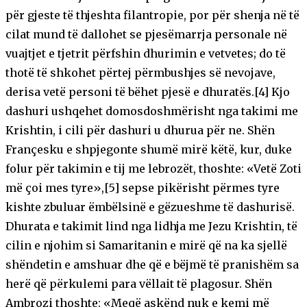
për gjeste të thjeshta filantropie, por për shenja në të
cilat mund të dallohet se pjesëmarrja personale në
vuajtjet e tjetrit përfshin dhurimin e vetvetes; do të
thotë të shkohet përtej përmbushjes së nevojave,
derisa vetë personi të bëhet pjesë e dhuratës.[4] Kjo
dashuri ushqehet domosdoshmërisht nga takimi me
Krishtin, i cili për dashuri u dhurua për ne. Shën
Françesku e shpjegonte shumë mirë këtë, kur, duke
folur për takimin e tij me lebrozët, thoshte: «Vetë Zoti
më çoi mes tyre»,[5] sepse pikërisht përmes tyre
kishte zbuluar ëmbëlsinë e gëzueshme të dashurisë.
Dhurata e takimit lind nga lidhja me Jezu Krishtin, të
cilin e njohim si Samaritanin e mirë që na ka sjellë
shëndetin e amshuar dhe që e bëjmë të pranishëm sa
herë që përkulemi para vëllait të plagosur. Shën
Ambrozi thoshte: «Meqë askënd nuk e kemi më