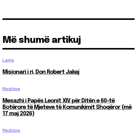
Më shumë artikuj
Lajme
Misionari i ri, Don Robert Jakaj
Meditime
Mesazhi i Papës Leonit XIV për Ditën e 60-të
Botërore të Mjeteve të Komunikimit Shoqëror (më
17 maj 2026)
Meditime