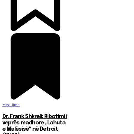
Meditime
Dr. Frank Shkreli: Ribotimi i
veprës madhore „Lahuta
e Malësisë“ në Detroit