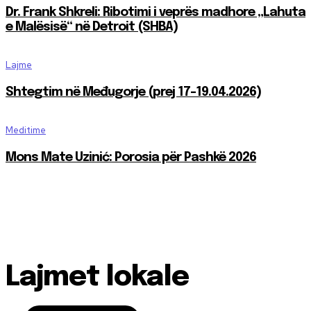
Dr. Frank Shkreli: Ribotimi i veprës madhore „Lahuta
e Malësisë“ në Detroit (SHBA)
Lajme
Shtegtim në Međugorje (prej 17-19.04.2026)
Meditime
Mons Mate Uzinić: Porosia për Pashkë 2026
Lajmet lokale