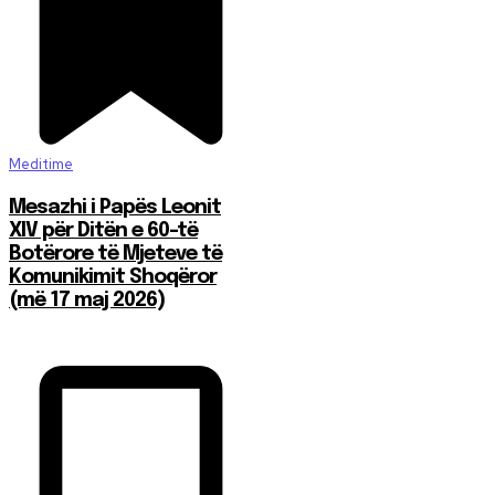
Meditime
Mesazhi i Papës Leonit
XIV për Ditën e 60-të
Botërore të Mjeteve të
Komunikimit Shoqëror
(më 17 maj 2026)