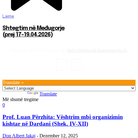
Lajme
Shtegtim në Međugorje
(prej 17-19.04.2026)
Copyright © 2025. Krijuar nga
Astrit Biblekaj & bossnetworks.ch
Translate »
Powered by
Translate
Më shumë tregime
0
Prof. Luan Përzhita: Vështrim mbi organizimin
kishtar në Dardani (Shek. IV-XII)
Don Albert Jakaj
-
Dezember 12, 2025