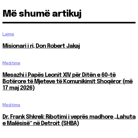
Më shumë artikuj
Lajme
Misionari i ri, Don Robert Jakaj
Meditime
Mesazhi i Papës Leonit XIV për Ditën e 60-të
Botërore të Mjeteve të Komunikimit Shoqëror (më
17 maj 2026)
Meditime
Dr. Frank Shkreli: Ribotimi i veprës madhore „Lahuta
e Malësisë“ në Detroit (SHBA)