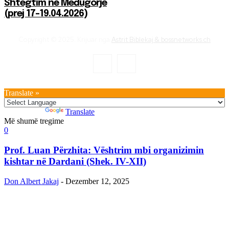
Shtegtim në Međugorje
(prej 17-19.04.2026)
Copyright © 2025. Krijuar nga
Astrit Biblekaj & bossnetworks.ch
Translate »
Powered by
Translate
Më shumë tregime
0
Prof. Luan Përzhita: Vështrim mbi organizimin
kishtar në Dardani (Shek. IV-XII)
Don Albert Jakaj
-
Dezember 12, 2025