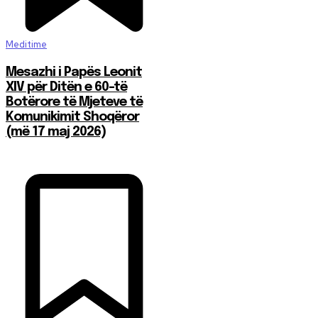
Meditime
Mesazhi i Papës Leonit
XIV për Ditën e 60-të
Botërore të Mjeteve të
Komunikimit Shoqëror
(më 17 maj 2026)