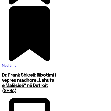
Meditime
Dr. Frank Shkreli: Ribotimi i
veprës madhore „Lahuta
e Malësisë“ në Detroit
(SHBA)