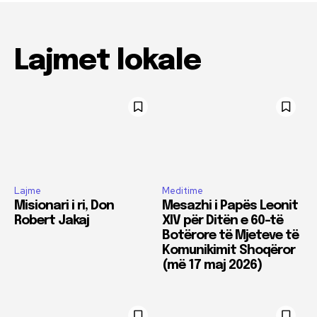
Lajmet lokale
Lajme
Meditime
Misionari i ri, Don
Mesazhi i Papës Leonit
Robert Jakaj
XIV për Ditën e 60-të
Botërore të Mjeteve të
Komunikimit Shoqëror
(më 17 maj 2026)