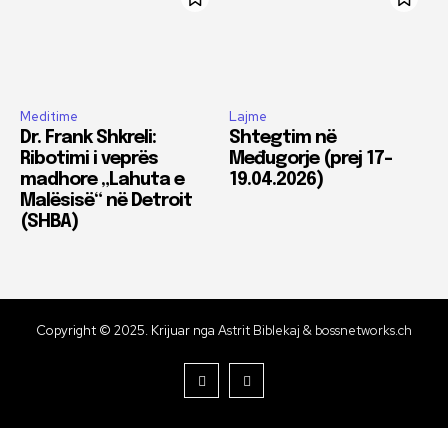
Meditime
Lajme
Dr. Frank Shkreli:
Shtegtim në
Ribotimi i veprës
Međugorje (prej 17-
madhore „Lahuta e
19.04.2026)
Malësisë“ në Detroit
(SHBA)
Copyright © 2025. Krijuar nga
Astrit Biblekaj & bossnetworks.ch