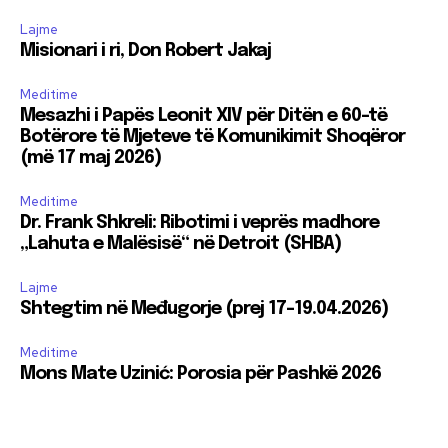
Lajme
Misionari i ri, Don Robert Jakaj
Meditime
Mesazhi i Papës Leonit XIV për Ditën e 60-të
Botërore të Mjeteve të Komunikimit Shoqëror
(më 17 maj 2026)
Meditime
Dr. Frank Shkreli: Ribotimi i veprës madhore
„Lahuta e Malësisë“ në Detroit (SHBA)
Lajme
Shtegtim në Međugorje (prej 17-19.04.2026)
Meditime
Mons Mate Uzinić: Porosia për Pashkë 2026