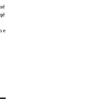
 më
 që
n e