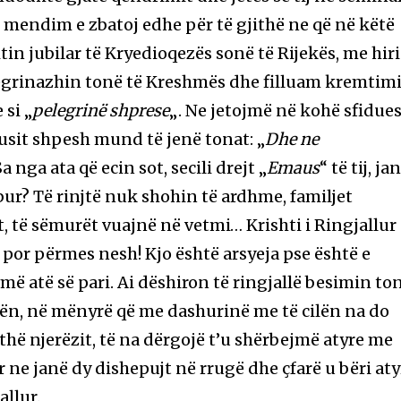
 mendim e zbatoj edhe për të gjithë ne që në këtë
itin jubilar të Kryedioqezës sonë të Rijekës, me hir
egrinazhin tonë të Kreshmës dhe filluam kremtim
si „
pelegrinë shprese
„. Ne jetojmë në kohë sfidues
ausit shpesh mund të jenë tonat: „
Dhe ne
Sa nga ata që ecin sot, secili drejt „
Emaus
“ të tij, ja
ur? Të rinjtë nuk shohin të ardhme, familjet
 të sëmurët vuajnë në vetmi… Krishti i Ringjallur
 por përmes nesh! Kjo është arsyeja pse është e
ë atë së pari. Ai dëshiron të ringjallë besimin to
sën, në mënyrë që me dashurinë me të cilën na do
jithë njerëzit, të na dërgojë t’u shërbejmë atyre me
 ne janë dy dishepujt në rrugë dhe çfarë u bëri aty
allur.