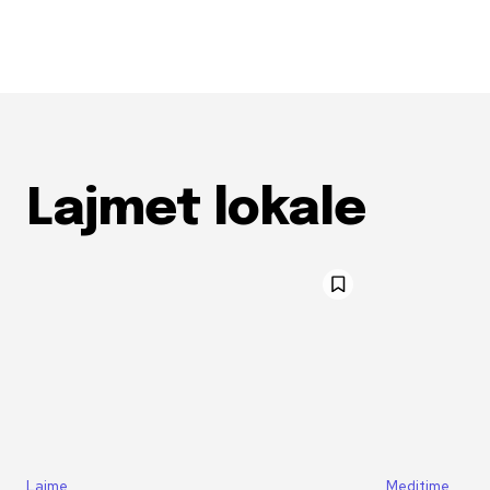
Lajmet lokale
Lajme
Meditime