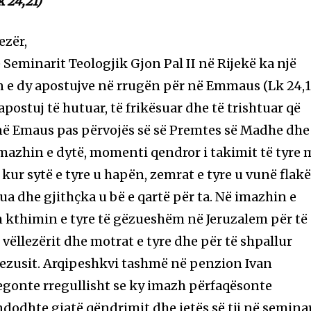
 24,21)
ezër,
Seminarit Teologjik Gjon Pal II në Rijekë ka një
ën e dy apostujve në rrugën për në Emmaus (Lk 24,
apostuj të hutuar, të frikësuar dhe të trishtuar që
në Emaus pas përvojës së së Premtes së Madhe dhe
mazhin e dytë, momenti qendror i takimit të tyre 
ë kur sytë e tyre u hapën, zemrat e tyre u vunë flak
çua dhe gjithçka u bë e qartë për ta. Në imazhin e
 kthimin e tyre të gëzueshëm në Jeruzalem për të
vëllezërit dhe motrat e tyre dhe për të shpallur
 Jezusit. Arqipeshkvi tashmë në penzion Ivan
egonte rregullisht se ky imazh përfaqësonte
dodhte gjatë qëndrimit dhe jetës së tij në seminar