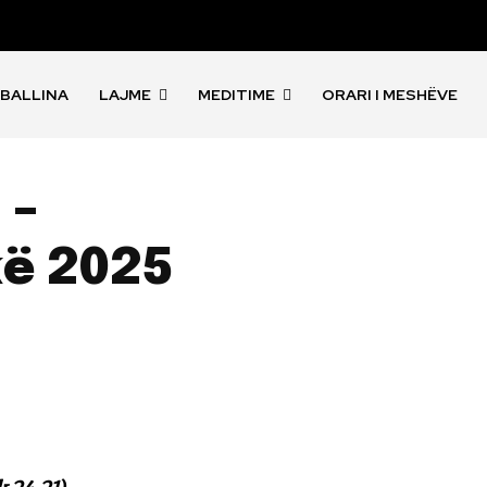
BALLINA
LAJME
MEDITIME
ORARI I MESHËVE
 –
kë 2025