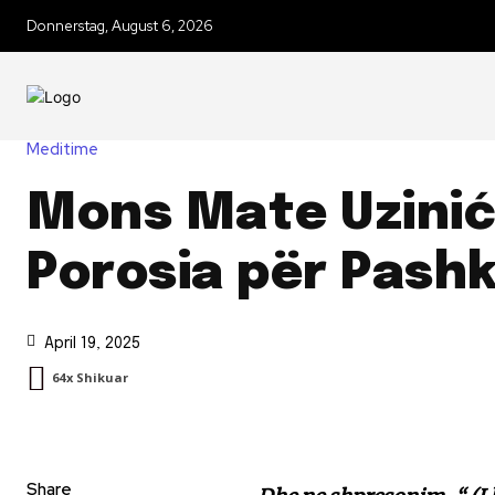
Donnerstag, August 6, 2026
Meditime
Mons Mate Uzinić
Porosia për Pash
April 19, 2025
64
X Shikuar
Share