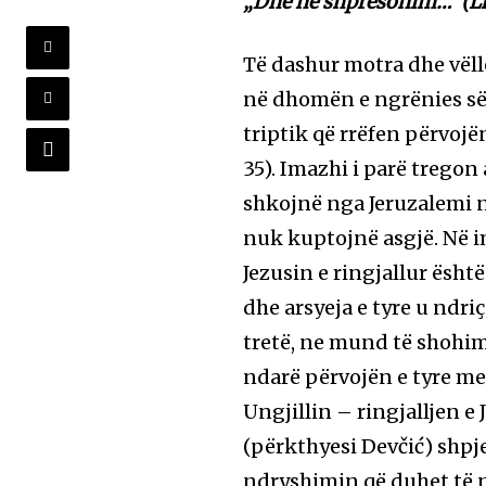
„Dhe ne shpresonim…“ (Lk
Të dashur motra dhe vëll
në dhomën e ngrënies së 
triptik që rrëfen përvoj
35). Imazhi i parë tregon 
shkojnë nga Jeruzalemi 
nuk kuptojnë asgjë. Në i
Jezusin e ringjallur ësht
dhe arsyeja e tyre u ndri
tretë, ne mund të shohim
ndarë përvojën e tyre me 
Ungjillin – ringjalljen e
(përkthyesi Devčić) shpj
ndryshimin që duhet të n