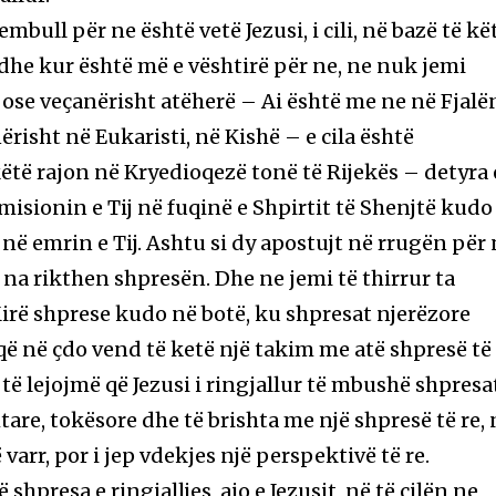
ull për ne është vetë Jezusi, i cili, në bazë të kët
edhe kur është më e vështirë për ne, ne nuk jemi
 ose veçanërisht atëherë – Ai është me ne në Fjalë
ërisht në Eukaristi, në Kishë – e cila është
ëtë rajon në Kryedioqezë tonë të Rijekës – detyra 
 misionin e Tij në fuqinë e Shpirtit të Shenjtë kudo
në emrin e Tij. Ashtu si dy apostujt në rrugën për
na rikthen shpresën. Dhe ne jemi të thirrur ta
rë shprese kudo në botë, ku shpresat njerëzore
ë në çdo vend të ketë një takim me atë shpresë të
Le të lejojmë që Jezusi i ringjallur të mbushë shpresa
are, tokësore dhe të brishta me një shpresë të re, 
varr, por i jep vdekjes një perspektivë të re.
 shpresa e ringjalljes, ajo e Jezusit, në të cilën ne