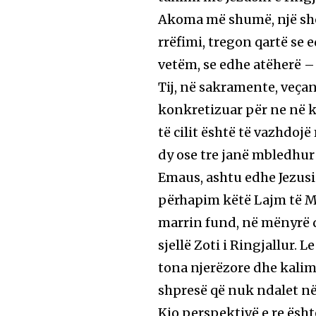
Akoma më shumë, një shemb
rrëfimi, tregon qartë se 
vetëm, se edhe atëherë –
Tij, në sakramente, veçan
konkretizuar për ne në k
të cilit është të vazhdojë
dy ose tre janë mbledhur 
Emaus, ashtu edhe Jezusi 
përhapim këtë Lajm të Mi
marrin fund, në mënyrë q
sjellë Zoti i Ringjallur. 
tona njerëzore dhe kalimt
shpresë që nuk ndalet në 
Kjo perspektivë e re është