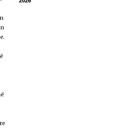
2026
in
in
e.
në
në
re