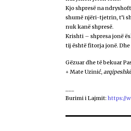
Kjo shpresë na ndryshoft
shumë njëri-tjetrin, t’i s
nuk kanë shpresë.
Krishti – shpresa jonë ës
tij është fitorja jonë. Dh
Gëzuar dhe të bekuar Pa
+ Mate Uzinić,
arqipeshk
___
Burimi i Lajmit:
https://