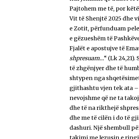
Pajtohem me të, por këtë
Vit të Shenjtë 2025 dhe v
e Zotit, përfunduam pel
e gëzueshëm të Pashkëve 
Fjalët e apostujve të Em
shpresuam…
“ (Lk 24,21). 
të zhgënjyer dhe të humb
shtypen nga shqetësimet,
gjithashtu vjen tek ata –
nevojshme që ne ta takojm
dhe të na rikthejë shpre
dhe me të cilën i do të g
dashuri. Një shembull për
takimi me Jezusin e ringj