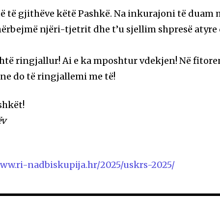
ë të gjithëve këtë Pashkë. Na inkurajoni të duam
hërbejmë njëri-tjetrit dhe t’u sjellim shpresë atyre
htë ringjallur! Ai e ka mposhtur vdekjen! Në fitore
e ne do të ringjallemi me të!
shkët!
ëv
www.ri-nadbiskupija.hr/2025/uskrs-2025/