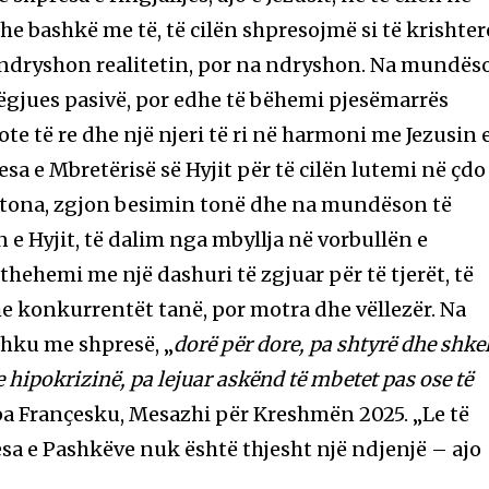
dhe bashkë me të, të cilën shpresojmë si të krishter
ndryshon realitetin, por na ndryshon. Na mundës
ëgjues pasivë, por edhe të bëhemi pjesëmarrës
ote të re dhe një njeri të ri në harmoni me Jezusin 
esa e Mbretërisë së Hyjit për të cilën lutemi në çdo
t tona, zgjon besimin tonë dhe na mundëson të
e Hyjit, të dalim nga mbyllja në vorbullën e
hehemi me një dashuri të zgjuar për të tjerët, të
he konkurrentët tanë, por motra dhe vëllezër. Na
hku me shpresë, „
dorë për dore, pa shtyrë dhe shke
he hipokrizinë, pa lejuar askënd të mbetet pas ose të
pa Françesku, Mesazhi për Kreshmën 2025. „Le të
sa e Pashkëve nuk është thjesht një ndjenjë – ajo