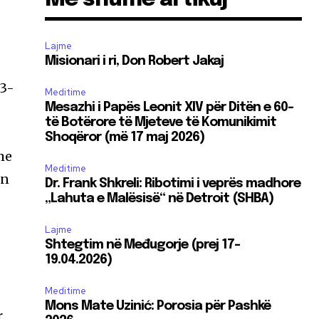
Lajme
Misionari i ri, Don Robert Jakaj
13-
Meditime
Mesazhi i Papës Leonit XIV për Ditën e 60-
të Botërore të Mjeteve të Komunikimit
Shoqëror (më 17 maj 2026)
me
Meditime
ën
Dr. Frank Shkreli: Ribotimi i veprës madhore
„Lahuta e Malësisë“ në Detroit (SHBA)
Lajme
Shtegtim në Međugorje (prej 17-
19.04.2026)
Meditime
Mons Mate Uzinić: Porosia për Pashkë
.