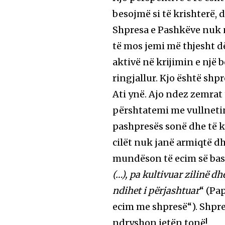
besojmë si të krishterë, 
Shpresa e Pashkëve nuk 
të mos jemi më thjesht d
aktivë në krijimin e një b
ringjallur. Kjo është shpr
Ati ynë. Ajo ndez zemra
përshtatemi me vullnetin 
pashpresës sonë dhe të kt
cilët nuk janë armiqtë d
mundëson të ecim së bas
(…), pa kultivuar zilinë d
ndihet i përjashtuar
“ (Pa
ecim me shpresë“). Shpre
ndryshon jetën tonë!