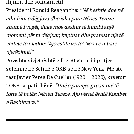
flijimit dhe solidaritetit.
Presidenti Ronald Reagan tha:
“Në heshtje dhe në
admirim e dëgjova dhe isha para Nënës Tereze
shumë i vogël, duke mos dashur të humbi anjë
moment për ta dëgjuar, kuptuar dhe pranuar një të
vërtetë të madhe: “Ajo është vërtet Nëna e mbarë
njerëzimit!”
Po ashtu sivjet është edhe 50 vjetori i pritjes
solemne në Selinë e OKB-së në New York. Me atë
rast Javier Peres De Cuellar (1920 – 2020), kryetari
i OKB-së pati thënë:
“Unë e paraqes gruan më të
fortë të botës: Nënën Tereze. Ajo vërtet është Kombet
e Bashkuara!”