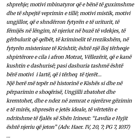
shprehje; motivi mbinatyror që e bënë të guximshme
dhe të shpejtë veprimin e tillë; motivi mistik, motivi
ungjillor, që e shndërron fytyrën e të uriturit, të
fëmijës në lëngim, të njeriut në buzë të vdekjes, të
gërbulurit që qelbët, të kriminelit të rrezikshëm, në
fytyrën misterioze të Krishtit; është një lloj tërheqje
shpirtërore e cila i afron Motrat, Vëllezërit, që e kanë
kushtin e dashurisë; pasi dashuria tashmë është
bërë motivi i lartë, që i tërheq të tjerët…
Një herë më tepër në historinë e Kishës si dhe në
përparimin e shoqërisë, Ungjilli zbatohet dhe
kremtohet, dhe e ndez në zemrat e njerëzve gëzimin
e të mirës, shpresën e jetës ideale, të vërtetën e
ndritshme të fjalës së Shën Irineut: “Lavdia e Hyjit
është njeriu që jeton” (Adv. Haer. IV, 20, 7; PG 7, 1037)
…