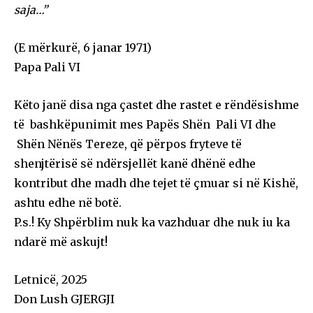
saja…”
(E mërkurë, 6 janar 1971)
Papa Pali VI
Këto janë disa nga çastet dhe rastet e rëndësishme
të bashkëpunimit mes Papës Shën Pali VI dhe
Shën Nënës Tereze, që përpos fryteve të
shenjtërisë së ndërsjellët kanë dhënë edhe
kontribut dhe madh dhe tejet të çmuar si në Kishë,
ashtu edhe në botë.
P.s.! Ky Shpërblim nuk ka vazhduar dhe nuk iu ka
ndarë më askujt!
Letnicë, 2025
Don Lush GJERGJI