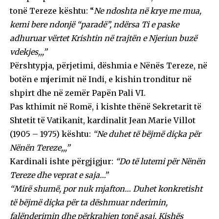
tonë Tereze kështu: “
Ne ndoshta në krye me mua,
kemi bere ndonjë “paradë”, ndërsa Ti e paske
adhuruar vërtet Krishtin në trajtën e Njeriun buzë
vdekjes,,,”
Përshtypja, përjetimi, dëshmia e Nënës Tereze, në
botën e mjerimit në Indi, e kishin tronditur në
shpirt dhe në zemër Papën Pali VI.
Pas kthimit në Romë, i kishte thënë Sekretarit të
Shtetit të Vatikanit, kardinalit Jean Marie Villot
(1905 – 1975) kështu:
“Ne duhet të bëjmë diçka për
Nënën Tereze,,,”
Kardinali ishte përgjigjur:
“Do të lutemi për Nënën
Tereze dhe veprat e saja…”
“Mirë shumë, por nuk mjafton… Duhet konkretisht
të bëjmë diçka për ta dëshmuar nderimin,
falënderimin dhe përkrahjen tonë asaj, Kishës