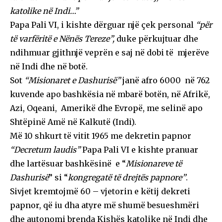
katolike në Indi…”
Papa Pali VI, i kishte dërguar një çek personal
“për
të varfëritë e Nënës Tereze”,
duke përkujtuar dhe
ndihmuar gjithnjë veprën e saj në dobi të mjerëve
në Indi dhe në botë.
Sot
“Misionaret e Dashurisë”
janë afro 6000 në 762
kuvende apo bashkësia në mbarë botën, në Afrikë,
Azi, Oqeani, Amerikë dhe Evropë, me selinë apo
Shtëpinë Amë në Kalkutë (Indi).
Më 10 shkurt të vitit 1965 me dekretin papnor
“Decretum laudis”
Papa Pali VI e kishte pranuar
dhe lartësuar bashkësinë e “
Misionareve të
Dashurisë
” si “
kongregatë të drejtës papnore”
.
Sivjet kremtojmë 60 – vjetorin e këtij dekreti
papnor, që iu dha atyre më shumë besueshmëri
dhe autonomi brenda Kishës katolike në Indi dhe