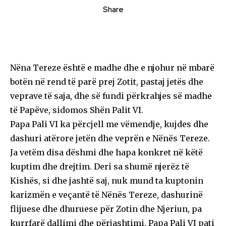
Share
Nëna Tereze është e madhe dhe e njohur në mbarë
botën në rend të parë prej Zotit, pastaj jetës dhe
veprave të saja, dhe së fundi përkrahjes së madhe
të Papëve, sidomos Shën Palit VI.
Papa Pali VI ka përcjell me vëmendje, kujdes dhe
dashuri atërore jetën dhe veprën e Nënës Tereze.
Ja vetëm disa dëshmi dhe hapa konkret në këtë
kuptim dhe drejtim. Deri sa shumë njerëz të
Kishës, si dhe jashtë saj, nuk mund ta kuptonin
karizmën e veçantë të Nënës Tereze, dashurinë
flijuese dhe dhuruese për Zotin dhe Njeriun, pa
kurrfarë dallimi dhe përjashtimi, Papa Pali VI pati