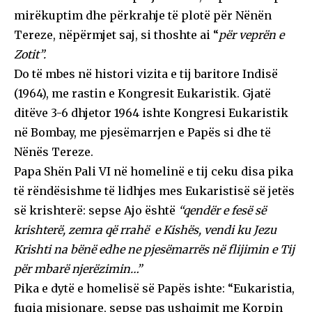
mirëkuptim dhe përkrahje të plotë për Nënën
Tereze, nëpërmjet saj, si thoshte ai “
për veprën e
Zotit”.
Do të mbes në histori vizita e tij baritore Indisë
(1964), me rastin e Kongresit Eukaristik. Gjatë
ditëve 3-6 dhjetor 1964 ishte Kongresi Eukaristik
në Bombay, me pjesëmarrjen e Papës si dhe të
Nënës Tereze.
Papa Shën Pali VI në homelinë e tij ceku disa pika
të rëndësishme të lidhjes mes Eukaristisë së jetës
së krishterë: sepse Ajo është
“qendër e fesë së
krishterë, zemra që rrahë e Kishës, vendi ku Jezu
Krishti na bënë edhe ne pjesëmarrës në flijimin e Tij
për mbarë njerëzimin…”
Pika e dytë e homelisë së Papës ishte: “Eukaristia,
fuqia misionare, sepse pas ushqimit me Korpin