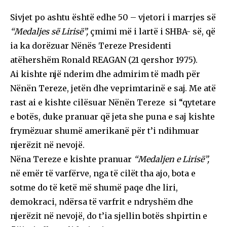
Sivjet po ashtu është edhe 50 – vjetori i marrjes së
“Medaljes së Lirisë”,
çmimi më i lartë i SHBA- së, që
ia ka dorëzuar Nënës Tereze Presidenti
atëhershëm Ronald REAGAN (21 qershor 1975).
Ai kishte një nderim dhe admirim të madh për
Nënën Tereze, jetën dhe veprimtarinë e saj. Me atë
rast ai e kishte cilësuar Nënën Tereze si “qytetare
e botës, duke pranuar që jeta she puna e saj kishte
frymëzuar shumë amerikanë për t’i ndihmuar
njerëzit në nevojë.
Nëna Tereze e kishte pranuar
“Medaljen e Lirisë”,
në emër të varfërve, nga të cilët tha ajo, bota e
sotme do të ketë më shumë paqe dhe liri,
demokraci, ndërsa të varfrit e ndryshëm dhe
njerëzit në nevojë, do t’ia sjellin botës shpirtin e