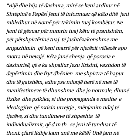
“Bijë dhe bija të dashura, mirë se keni ardhur në
Shtëpinë e Papës! Jemi të informuar që këto ditë jeni
mbledhur në Romë për takimin tuaj kombëtar. Ne
jemi të gëzuar për numrin tuaj këtu të pranishëm,
për përshpirtërinë tuaj të jashtëzakonshme me
angazhimin që keni marrë për njerëzit vëllezër apo
motra në nevojë. Këta janë shenja që porosia e
dashurisë, që e ka shpallur Jezu Krishti, vazhdon të
depërtimin dhe fryt dhënien me shpirtra të hapur
dhe të gatshëm, edhe pse ndonjë herë në mes të
manifestimeve të dhunshme dhe jo normale, dhunë
fizike dhe psikike, si dhe propaganda e madhe e
ideologjive që nxisin urrejtje , mënjanim ndaj të
tjerëve, si dhe tundimeve të shpeshta
të
individualizmit, që d.m.th.. se jeni të tunduar të
thoni: çfarë lidhje kam unë me këtë? Unë jam në