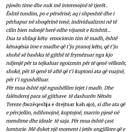
pjesën time dhe nuk më interesojnë të tjerët..
Është tundim, po e përsërisë, aq i shpeshtë dhe i
përhapur në shoqërinë tonë, individualizmi në të
cilin bien ndonjë herë edhe vijuesit e Krishtit…
Dua ta shfaqi këtu emocionin tim të madh, është
kënaqësia ime e madhe që t’ju pranoj këtu, që t’ju
shohë së bashku të gjithë të frymëzuar nga kjo
ndjenjë për ta tejkaluar egoizmin për të qenë vëllezër,
shokë, për të qenë të aftë që t’i kuptoni ata që vuajnë,
për t’i ngushëlluar.
Për mua është një ngushëllim tejet i madh. Dhe
falënderoj para së gjithave të dashurën Nënën
Tereze (
buzëqeshja e drejtuar kah ajo)
, si dhe ata që
e përcjellin, ndihmojnë, kuptojnë, marrin pjesë në
mendime dhe ideale të saja. Për mua është çast
lumturie. Më duket një moment i jetës ungjillore që e