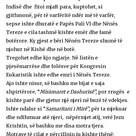
Indisë dhe fitoi mjaft para, kuptohet, si
gjithmonë, për të varfëritë ndër më të varfër,
sepse ishte dhuratë e Papës Pali VI dhe Nënës
Tereze e cila tashmë kishte emër dhe famë
botërore. Ky gjest e bëri Nënën Tereze shumë të
njohur në Kishë dhe në botë.
Tregohet edhe kjo ngjarje. Në listën e
pjesëmarrëse dhe folësve për Kongresin
Eukaristik ishte edhe emri i Nënës Tereze.
Ajo ishte nisur, së bashku me bijat e saja
shpirtërore, “
Misionaret e Dashurisë”,
por rrugës e
kishte parë dhe gjetur një njeri në buzë të vdekjes.
Ishte ndalur si “
Samaritani i Mirë”,
për ta mjekuar
dhe ndihmuar atë njeri, nëpërmjet atij, vetë Jezu
Krishtin, së bashku me disa motra tjera.
Motrave të cilat e përcillnin iu kishte thënë: