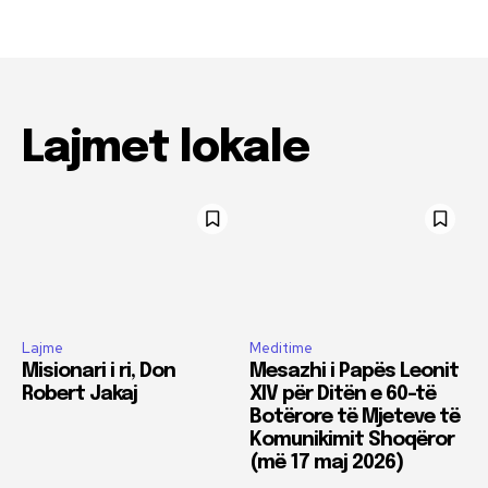
Lajmet lokale
Lajme
Meditime
Misionari i ri, Don
Mesazhi i Papës Leonit
Robert Jakaj
XIV për Ditën e 60-të
Botërore të Mjeteve të
Komunikimit Shoqëror
(më 17 maj 2026)