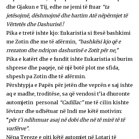
dhe Gjakun e Tij, edhe ne jemi të ftuar
“ta
jetësojmë, dëshmojmë dhe bartim Atë nëpërmjet të
Vërtetës dhe Dashurisë.!
Pika e tretë ishte kjo: Eukaristia si ftesë bashkimi
me Zotin dhe me të afërmin,
“bashkësi kjo që e
rrezaton dhe ndriçon dashurinë e Zotit për ne,”
Pika e katërt dhe e fundit ishte Eukaristia si burim
shprese dhe paqeje, në një botë plot me sfida,
shpesh pa Zotin dhe të afërmin.
Përshtypja e Papës për jetën dhe veprën e saj ishte
aq e madhe, troditëse, sa që vendosi t’ia dhuronte
automjetin personal
“Cadillac”
me të cilin kishte
lëvizur dhe udhëtuar në Indi me këtë motivim:
“
për t’i ndihmuar asaj në dobi dhe në të mirë të të
varfërve”
.
Nëna Tereze e qiti këtë automjet në Lotari të