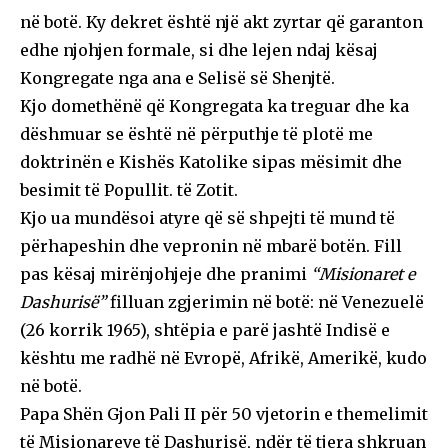
në botë. Ky dekret është një akt zyrtar që garanton
edhe njohjen formale, si dhe lejen ndaj kësaj
Kongregate nga ana e Selisë së Shenjtë.
Kjo domethënë që Kongregata ka treguar dhe ka
dëshmuar se është në përputhje të plotë me
doktrinën e Kishës Katolike sipas mësimit dhe
besimit të Popullit. të Zotit.
Kjo ua mundësoi atyre që së shpejti të mund të
përhapeshin dhe vepronin në mbarë botën. Fill
pas kësaj mirënjohjeje dhe pranimi
“Misionaret e
Dashurisë”
filluan zgjerimin në botë: në Venezuelë
(26 korrik 1965), shtëpia e parë jashtë Indisë e
kështu me radhë në Evropë, Afrikë, Amerikë, kudo
në botë.
Papa Shën Gjon Pali II për 50 vjetorin e themelimit
të Misionareve të Dashurisë, ndër të tjera shkruan