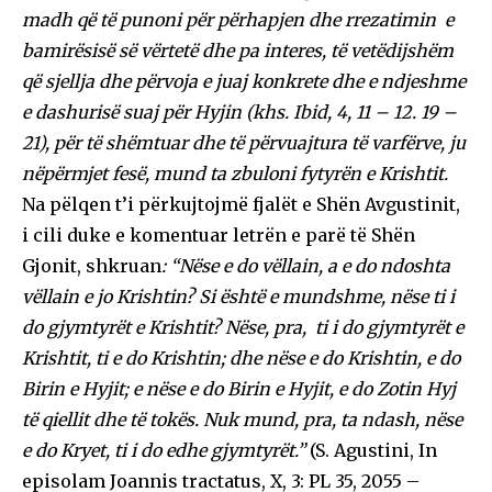
madh që të punoni për përhapjen dhe rrezatimin e
bamirësisë së vërtetë dhe pa interes, të vetëdijshëm
që sjellja dhe përvoja e juaj konkrete dhe e ndjeshme
e dashurisë suaj për Hyjin (khs. Ibid, 4, 11 – 12. 19 –
21), për të shëmtuar dhe të përvuajtura të varfërve, ju
nëpërmjet fesë, mund ta zbuloni fytyrën e Krishtit.
Na pëlqen t’i përkujtojmë fjalët e Shën Avgustinit,
i cili duke e komentuar letrën e parë të Shën
Gjonit, shkruan
: “Nëse e do vëllain, a e do ndoshta
vëllain e jo Krishtin? Si është e mundshme, nëse ti i
do gjymtyrët e Krishtit? Nëse, pra, ti i do gjymtyrët e
Krishtit, ti e do Krishtin; dhe nëse e do Krishtin, e do
Birin e Hyjit; e nëse e do Birin e Hyjit, e do Zotin Hyj
të qiellit dhe të tokës. Nuk mund, pra, ta ndash, nëse
e do Kryet, ti i do edhe gjymtyrët.”
(S. Agustini, In
episolam Joannis tractatus, X, 3: PL 35, 2055 –