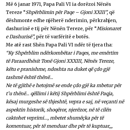
Më 6 janar 1971, Papa Pali VI ia dorëzoi Nënës
Tereze “
Shpërblimin për Paqe – Gjoni XXIII”,
që
dëshmonte edhe njëherë nderimin, përkrahjen,
dashurinë e tij për Nënën Tereze, për “
Misionaret
e Dashurisë”,
për të varfëritë e botës.
Me atë rast Shën Papa Pali VI ndër të tjera tha:
“Ky Shpërblim ndërkombëtar i Paqes, me emërtim
të Paraardhësit Tonë Gjoni XXXIII, Nënës Tereze,
këtu e pranishme, ndoshta na duket që çdo gjë
tashmë është thënë…
Ne të gjithë e hetojmë se ende çdo gjë ka mbetur për
t’u thënë… qëllimi i këtij Shpërblimi është Paqja,
kësaj murgeshe së thjeshtë, vepra e saj, në veçanti në
aspektin historik, shoqëror, njerëzor, në të cilën
caktohet veprimi…, mbetet shumëçka për të
komentuar, për të menduar dhe për të kuptuar,,,