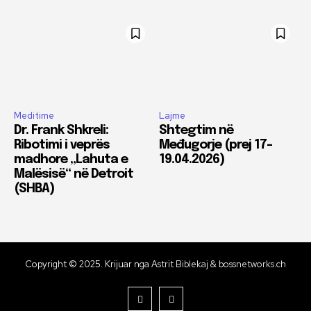
Meditime
Lajme
Dr. Frank Shkreli:
Shtegtim në
Ribotimi i veprës
Međugorje (prej 17-
madhore „Lahuta e
19.04.2026)
Malësisë“ në Detroit
(SHBA)
Copyright © 2025. Krijuar nga
Astrit Biblekaj & bossnetworks.ch