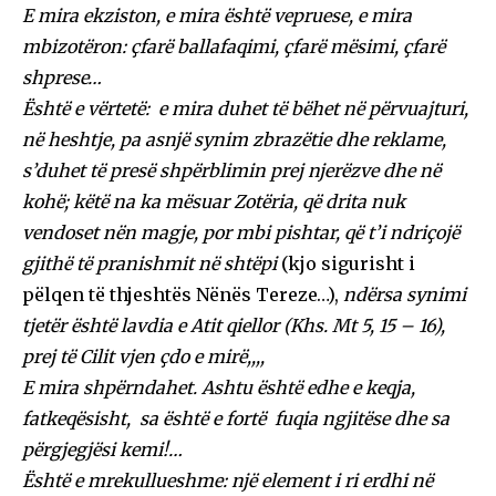
E mira ekziston, e mira është vepruese, e mira
mbizotëron: çfarë ballafaqimi, çfarë mësimi, çfarë
shprese…
Është e vërtetë: e mira duhet të bëhet në përvuajturi,
në heshtje, pa asnjë synim zbrazëtie dhe reklame,
s’duhet të presë shpërblimin prej njerëzve dhe në
kohë; këtë na ka mësuar Zotëria, që drita nuk
vendoset nën magje, por mbi pishtar, që t’i ndriçojë
gjithë të pranishmit në shtëpi
(kjo sigurisht i
pëlqen të thjeshtës Nënës Tereze…),
ndërsa synimi
tjetër është lavdia e Atit qiellor (Khs. Mt 5, 15 – 16),
prej të Cilit vjen çdo e mirë,,,,
E mira shpërndahet. Ashtu është edhe e keqja,
fatkeqësisht, sa është e fortë fuqia ngjitëse dhe sa
përgjegjësi kemi!…
Është e mrekullueshme: një element i ri erdhi në