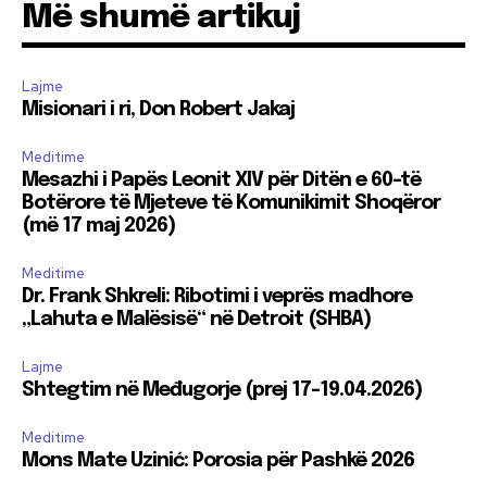
Më shumë artikuj
Lajme
Misionari i ri, Don Robert Jakaj
Meditime
Mesazhi i Papës Leonit XIV për Ditën e 60-të
Botërore të Mjeteve të Komunikimit Shoqëror
(më 17 maj 2026)
Meditime
Dr. Frank Shkreli: Ribotimi i veprës madhore
„Lahuta e Malësisë“ në Detroit (SHBA)
Lajme
Shtegtim në Međugorje (prej 17-19.04.2026)
Meditime
Mons Mate Uzinić: Porosia për Pashkë 2026