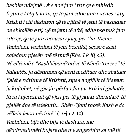
bashkë ndajmë. Dhe unë jam i par që e mbledh
frytin e këtij takimi, që të jam edhe unë nxënës i atij
Krishti i cili dëshiron që të gjithë të jemi të bashkuar
në shkollën e tij. Që të jemi të aftë, edhe pse nuk jam
i denjë, që të jam mësuesi i juaj, për t’iu thënë:
Vazhdoni, vazhdoni të jeni besnikë, sepse e keni
zgjedhur pjesën më të mirë (Khs. Lk 10, 42).
Në cilësinë e “Bashkëpunëtorëve të Nënës Tereze” të
Kalkutës, ju dëshmoni që keni medituar dhe zbatuar
fjalët e ndritura të Krishtit, sipas ungjillit të Mateut:
ju kujtohet, në gjyqin përfundimtar Krishti gjykatës,
Kreu i njerëzimit që vjen për të gjykuar dhe ndarë të
gjallët dhe të vdekurit…
Shën Gjoni thotë: Kush e do
vëllain jeton në dritë.”
(1 Gjn 2, 10)
Vazhdoni, bijë dhe bija të dashura, me
qëndrueshmëri bujare dhe me angazhim sa më të