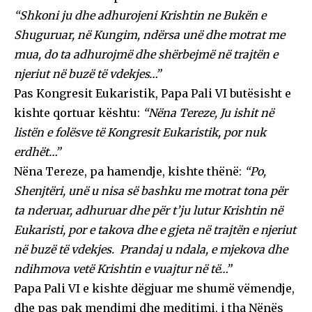
“Shkoni ju dhe adhurojeni Krishtin ne Bukën e
Shuguruar, në Kungim, ndërsa unë dhe motrat me
mua, do ta adhurojmë dhe shërbejmë në trajtën e
njeriut në buzë të vdekjes…”
Pas Kongresit Eukaristik, Papa Pali VI butësisht e
kishte qortuar kështu:
“Nëna Tereze, Ju ishit në
listën e folësve të Kongresit Eukaristik, por nuk
erdhët…”
Nëna Tereze, pa hamendje, kishte thënë:
“Po,
Shenjtëri, unë u nisa së bashku me motrat tona për
ta nderuar, adhuruar dhe për t’ju lutur Krishtin në
Eukaristi, por e takova dhe e gjeta në trajtën e njeriut
në buzë të vdekjes. Prandaj u ndala, e mjekova dhe
ndihmova vetë Krishtin e vuajtur në të…”
Papa Pali VI e kishte dëgjuar me shumë vëmendje,
dhe pas pak mendimi dhe meditimi, i tha Nënës