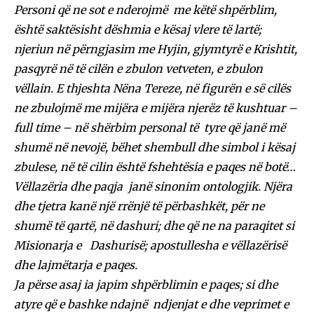
Personi që ne sot e nderojmë me këtë shpërblim,
është saktësisht dëshmia e kësaj vlere të lartë;
njeriun në përngjasim me Hyjin, gjymtyrë e Krishtit,
pasqyrë në të cilën e zbulon vetveten, e zbulon
vëllain. E thjeshta Nëna Tereze, në figurën e së cilës
ne zbulojmë me mijëra e mijëra njerëz të kushtuar –
full time – në shërbim personal të tyre që janë më
shumë në nevojë, bëhet shembull dhe simbol i kësaj
zbulese, në të cilin është fshehtësia e paqes në botë…
Vëllazëria dhe paqja janë sinonim ontologjik. Njëra
dhe tjetra kanë një rrënjë të përbashkët, për ne
shumë të qartë, në dashuri; dhe që ne na paraqitet si
Misionarja e Dashurisë; apostullesha e vëllazërisë
dhe lajmëtarja e paqes.
Ja përse asaj ia japim shpërblimin e paqes; si dhe
atyre që e bashke ndajnë ndjenjat e dhe veprimet e