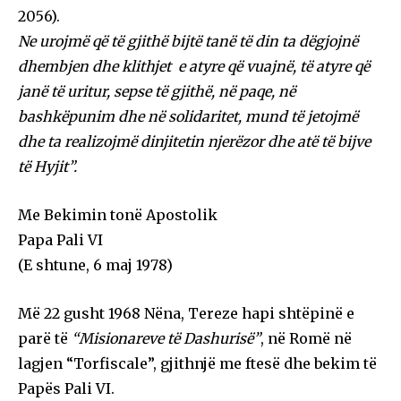
2056).
Ne urojmë që të gjithë bijtë tanë të din ta dëgjojnë
dhembjen dhe klithjet e atyre që vuajnë, të atyre që
janë të uritur, sepse të gjithë, në paqe, në
bashkëpunim dhe në solidaritet, mund të jetojmë
dhe ta realizojmë dinjitetin njerëzor dhe atë të bijve
të Hyjit”.
Me Bekimin tonë Apostolik
Papa Pali VI
(E shtune, 6 maj 1978)
Më 22 gusht 1968 Nëna, Tereze hapi shtëpinë e
parë të
“Misionareve të Dashurisë”
, në Romë në
lagjen “Torfiscale”, gjithnjë me ftesë dhe bekim të
Papës Pali VI.