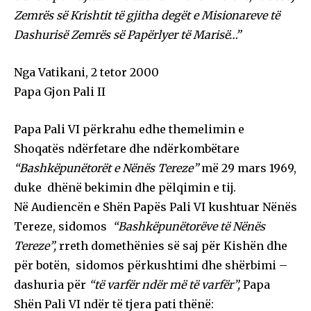
Zemrës së Krishtit të gjitha degët e Misionareve të
Dashurisë Zemrës së Papërlyer të Marisë…”
Nga Vatikani, 2 tetor 2000
Papa Gjon Pali II
Papa Pali VI përkrahu edhe themelimin e
Shoqatës ndërfetare dhe ndërkombëtare
“Bashkëpunëtorët e Nënës Tereze”
më 29 mars 1969,
duke dhënë bekimin dhe pëlqimin e tij.
Në Audiencën e Shën Papës Pali VI kushtuar Nënës
Tereze, sidomos
“Bashkëpunëtorëve të Nënës
Tereze”,
rreth domethënies së saj për Kishën dhe
për botën, sidomos përkushtimi dhe shërbimi –
dashuria për
“të varfër ndër më të varfër”,
Papa
Shën Pali VI ndër të tjera pati thënë: