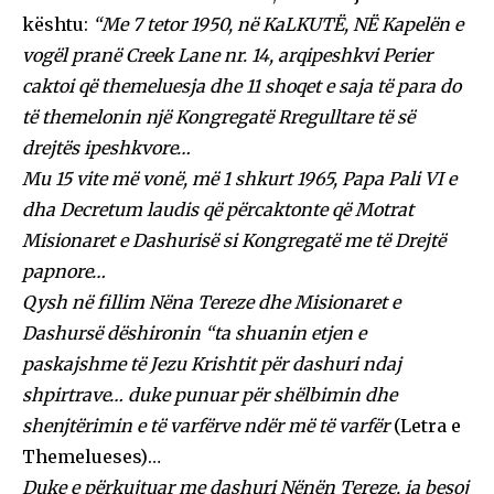
kështu:
“Me 7 tetor 1950, në KaLKUTË, NË Kapelën e
vogël pranë Creek Lane nr. 14, arqipeshkvi Perier
caktoi që themeluesja dhe 11 shoqet e saja të para do
të themelonin një Kongregatë Rregulltare të së
drejtës ipeshkvore…
Mu 15 vite më vonë, më 1 shkurt 1965, Papa Pali VI e
dha Decretum laudis që përcaktonte që Motrat
Misionaret e Dashurisë si Kongregatë me të Drejtë
papnore…
Qysh në fillim Nëna Tereze dhe Misionaret e
Dashursë dëshironin “ta shuanin etjen e
paskajshme të Jezu Krishtit për dashuri ndaj
shpirtrave… duke punuar për shëlbimin dhe
shenjtërimin e të varfërve ndër më të varfër
(Letra e
Themelueses)…
Duke e përkujtuar me dashuri Nënën Tereze, ia besoj