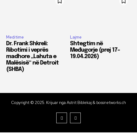
Meditime
Lajme
Dr. Frank Shkreli:
Shtegtim në
Ribotimi i veprës
Međugorje (prej 17-
madhore „Lahuta e
19.04.2026)
Malësisë“ në Detroit
(SHBA)
Copyright © 2025. Krijuar nga
Astrit Biblekaj & bossnetworks.ch