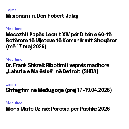
Lajme
Misionari i ri, Don Robert Jakaj
Meditime
Mesazhi i Papës Leonit XIV për Ditën e 60-të
Botërore të Mjeteve të Komunikimit Shoqëror
(më 17 maj 2026)
Meditime
Dr. Frank Shkreli: Ribotimi i veprës madhore
„Lahuta e Malësisë“ në Detroit (SHBA)
Lajme
Shtegtim në Međugorje (prej 17-19.04.2026)
Meditime
Mons Mate Uzinić: Porosia për Pashkë 2026