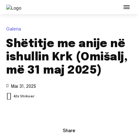
Galeria
Shëtitje me anije në
ishullin Krk (Omišalj,
më 31 maj 2025)
Mai 31, 2025
42
X Shikuar
Share